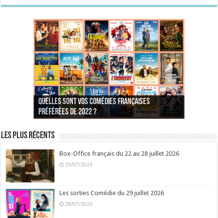
Quelles sont vos comédies françaises
Quel est votre personnage préféré du Père
Quelles sont vos comédies françaises
Quels sont vos 3 comédies de Jean-Marie Poiré
préférées de 2022 ?
Noël est une ordure ?
préférées de 2021 ?
Quel est votre « Gendarme » préféré ?
préférées ?
Quel est votre « Tati » préféré ?
Quel est votre « bronzé » préféré ?
Les plus récents
Box-Office français du 22 au 28 juillet 2026
29/07/2026
Les sorties Comédie du 29 juillet 2026
28/07/2026