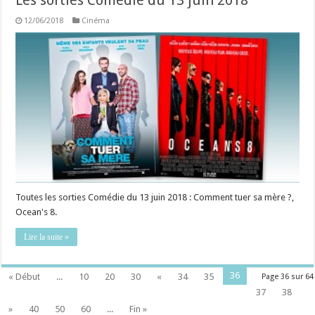
12/06/2018
Cinéma
Toutes les sorties Comédie du 13 juin 2018 : Comment tuer sa mère ?,
Ocean's 8.
Lire la suite »
36
« Début
...
10
20
30
«
34
35
Page 36 sur 64
37
38
»
40
50
60
...
Fin »