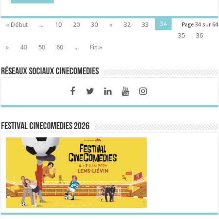
34
« Début
...
10
20
30
«
32
33
Page 34 sur 64
35
36
»
40
50
60
...
Fin »
Réseaux sociaux CineComedies
FESTIVAL CINECOMEDIES 2026