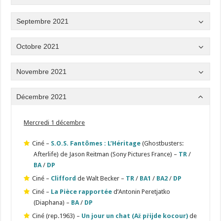
Septembre 2021
Octobre 2021
Novembre 2021
Décembre 2021
Mercredi 1 décembre
Ciné –
S.O.S. Fantômes : L’Héritage
(Ghostbusters:
Afterlife) de Jason Reitman (Sony Pictures France) –
TR
/
BA
/
DP
Ciné –
Clifford
de Walt Becker –
TR
/
BA1
/
BA2
/
DP
Ciné –
La Pièce rapportée
d’Antonin Peretjatko
(Diaphana) –
BA
/
DP
Ciné (rep.1963) –
Un jour un chat (Až přijde kocour)
de