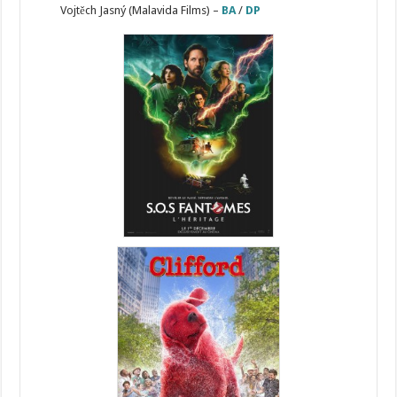
Vojtěch Jasný (Malavida Films) –
BA
/
DP