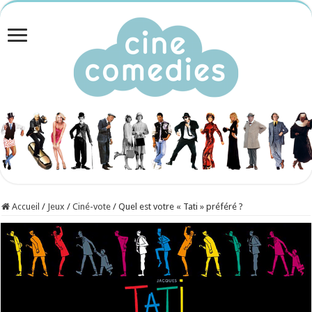
Accueil
/
Jeux
/
Ciné-vote
/
Quel est votre « Tati » préféré ?