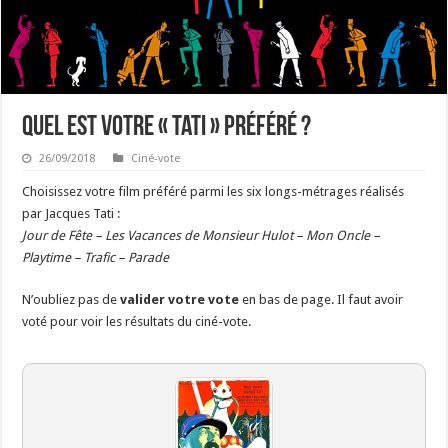
Quel est votre « Tati » préféré ?
26/09/2018
Ciné-vote
Choisissez votre film préféré parmi les six longs-métrages réalisés
par Jacques Tati :
Jour de Fête
–
Les Vacances de Monsieur Hulot
–
Mon Oncle
–
Playtime
–
Trafic
– Parade
N’oubliez pas de
valider votre vote
en bas de page. Il faut avoir
voté pour voir les résultats du ciné-vote.