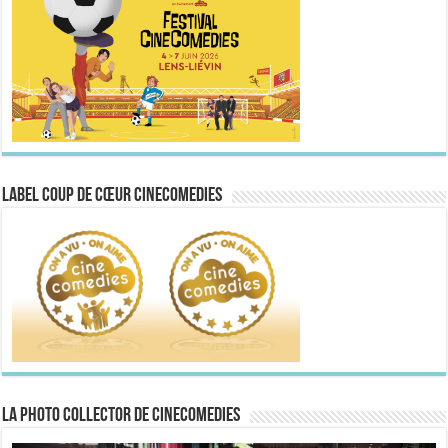
Label Coup de Cœur CineComedies
La Photo collector de CineComedies