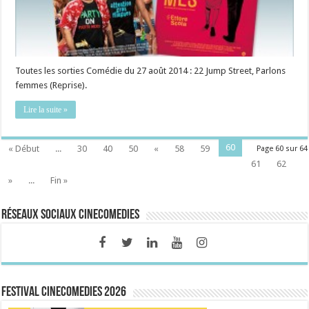
Toutes les sorties Comédie du 27 août 2014 : 22 Jump Street, Parlons
femmes (Reprise).
Lire la suite »
60
« Début
...
30
40
50
«
58
59
Page 60 sur 64
61
62
»
...
Fin »
Réseaux sociaux CineComedies
FESTIVAL CINECOMEDIES 2026