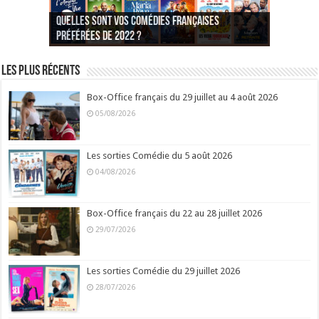
Quelles sont vos comédies françaises
Quel est votre personnage préféré du Père
Quelles sont vos comédies françaises
Quels sont vos 3 comédies de Jean-Marie Poiré
préférées de 2022 ?
Noël est une ordure ?
préférées de 2021 ?
Quel est votre « Gendarme » préféré ?
préférées ?
Quel est votre « Tati » préféré ?
Quel est votre « bronzé » préféré ?
Les plus récents
Box-Office français du 29 juillet au 4 août 2026
05/08/2026
Les sorties Comédie du 5 août 2026
04/08/2026
Box-Office français du 22 au 28 juillet 2026
29/07/2026
Les sorties Comédie du 29 juillet 2026
28/07/2026