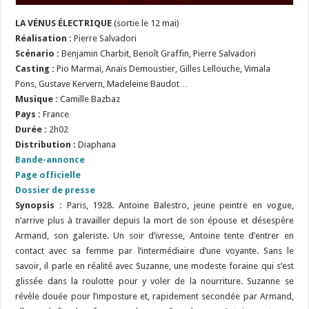
LA VÉNUS ÉLECTRIQUE
(sortie le 12 mai)
Réalisation
:
Pierre Salvadori
Scénario
:
Benjamin Charbit, Benoît Graffin, Pierre Salvadori
Casting :
Pio Marmaï, Anaïs Demoustier, Gilles Lellouche, Vimala
Pons, Gustave Kervern, Madeleine Baudot…
Musique :
Camille Bazbaz
Pays :
France
Durée :
2h02
Distribution :
Diaphana
Bande-annonce
Page officielle
Dossier de presse
Synopsis :
Paris, 1928. Antoine Balestro, jeune peintre en vogue,
n’arrive plus à travailler depuis la mort de son épouse et désespère
Armand, son galeriste. Un soir d’ivresse, Antoine tente d’entrer en
contact avec sa femme par l’intermédiaire d’une voyante. Sans le
savoir, il parle en réalité avec Suzanne, une modeste foraine qui s’est
glissée dans la roulotte pour y voler de la nourriture. Suzanne se
révèle douée pour l’imposture et, rapidement secondée par Armand,