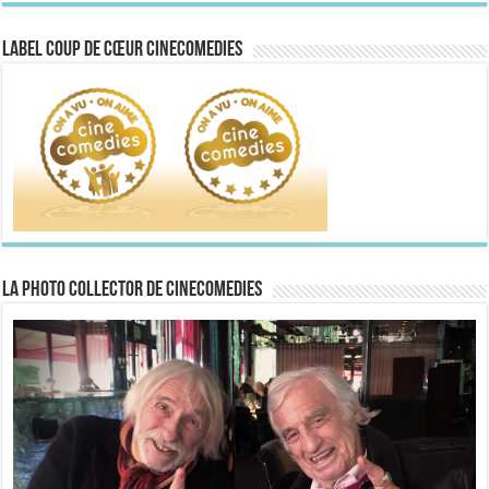
Label Coup de Cœur CineComedies
La Photo collector de CineComedies