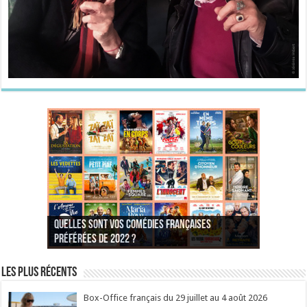
Quelles sont vos comédies françaises
Quel est votre personnage préféré du Père
Quelles sont vos comédies françaises
Quels sont vos 3 comédies de Jean-Marie Poiré
préférées de 2022 ?
Noël est une ordure ?
préférées de 2021 ?
Quel est votre « Gendarme » préféré ?
préférées ?
Quel est votre « Tati » préféré ?
Quel est votre « bronzé » préféré ?
Les plus récents
Box-Office français du 29 juillet au 4 août 2026