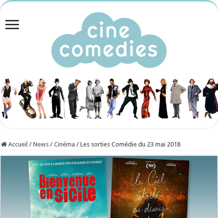
Accueil
/
News
/
Cinéma
/
Les sorties Comédie du 23 mai 2018