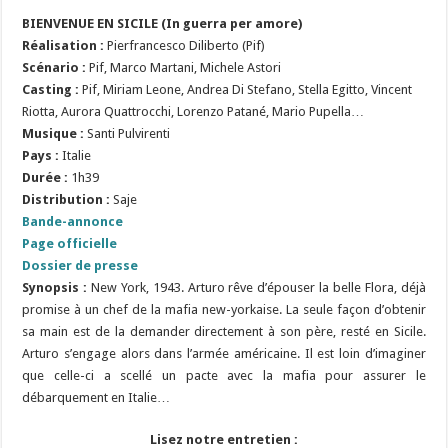
BIENVENUE EN SICILE (In guerra per amore)
R
é
alisation :
Pierfrancesco Diliberto (Pif)
S
cénario :
Pif, Marco Martani, Michele Astori
Casting :
Pif, Miriam Leone, Andrea Di Stefano, Stella Egitto, Vincent
Riotta, Aurora Quattrocchi, Lorenzo Patané, Mario Pupella…
Musique :
Santi Pulvirenti
Pays :
Italie
Durée :
1h39
Distribution :
Saje
Bande-annonce
Page officielle
Dossier de presse
Synopsis :
New York, 1943. Arturo rêve d’épouser la belle Flora, déjà
promise à un chef de la mafia new-yorkaise. La seule façon d’obtenir
sa main est de la demander directement à son père, resté en Sicile.
Arturo s’engage alors dans l’armée américaine. Il est loin d’imaginer
que celle-ci a scellé un pacte avec la mafia pour assurer le
débarquement en Italie…
Lisez notre entretien :