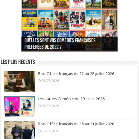
Quelles sont vos comédies françaises
Quel est votre personnage préféré du Père
Quelles sont vos comédies françaises
Quels sont vos 3 comédies de Jean-Marie Poiré
préférées de 2022 ?
Noël est une ordure ?
préférées de 2021 ?
Quel est votre « Gendarme » préféré ?
préférées ?
Quel est votre « Tati » préféré ?
Quel est votre « bronzé » préféré ?
Les plus récents
Box-Office français du 22 au 28 juillet 2026
29/07/2026
Les sorties Comédie du 29 juillet 2026
28/07/2026
Box-Office français du 15 au 21 juillet 2026
22/07/2026