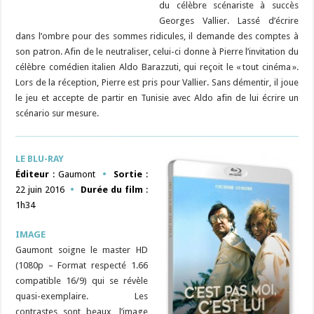
du célèbre scénariste à succès
Georges Vallier. Lassé d’écrire
dans l’ombre pour des sommes ridicules, il demande des comptes à
son patron. Afin de le neutraliser, celui-ci donne à Pierre l’invitation du
célèbre comédien italien Aldo Barazzuti, qui reçoit le « tout cinéma ».
Lors de la réception, Pierre est pris pour Vallier. Sans démentir, il joue
le jeu et accepte de partir en Tunisie avec Aldo afin de lui écrire un
scénario sur mesure.
LE BLU-RAY
Éditeur
: Gaumont
•
Sortie
:
22 juin 2016
•
Durée du film
:
1h34
IMAGE
Gaumont soigne le master HD
(1080p – Format respecté 1.66
compatible 16/9) qui se révèle
quasi-exemplaire. Les
contrastes sont beaux, l’image