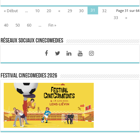
31
« Début
...
10
20
«
29
30
32
Page 31 sur 64
33
»
40
50
60
...
Fin »
Réseaux sociaux CineComedies
FESTIVAL CINECOMEDIES 2026