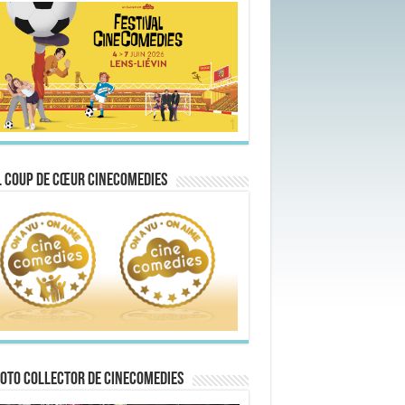
 Coup de Cœur CineComedies
oto collector de CineComedies