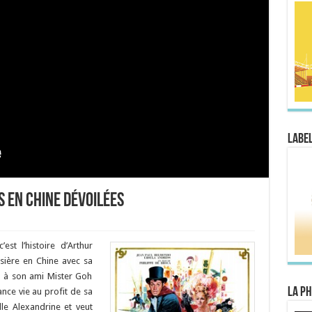
Label
s en Chine dévoilées
c’est l’histoire d’Arthur
isière en Chine avec sa
e à son ami Mister Goh
La Ph
nce vie au profit de sa
le Alexandrine et veut