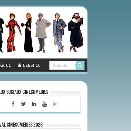
val CC
Label CC
aux sociaux CineComedies
VAL CINECOMEDIES 2026