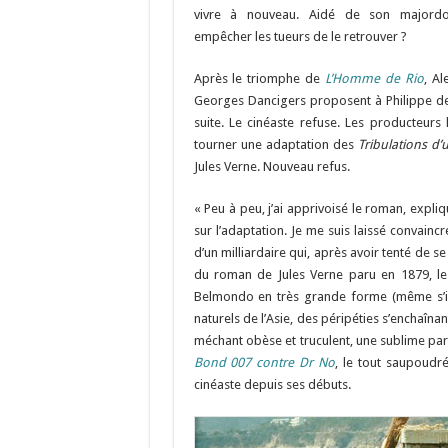
vivre à nouveau. Aidé de son majordom
empêcher les tueurs de le retrouver ?
Après le triomphe de
L’Homme de Rio
, A
Georges Dancigers proposent à Philippe d
suite. Le cinéaste refuse. Les producteurs
tourner une adaptation des
Tribulations d’
Jules Verne. Nouveau refus.
« Peu à peu, j’ai apprivoisé le roman, expl
sur l’adaptation. Je me suis laissé convaincre
d’un milliardaire qui, après avoir tenté de s
du roman de Jules Verne paru en 1879, le
Belmondo en très grande forme (même s’il 
naturels de l’Asie, des péripéties s’enchaîn
méchant obèse et truculent, une sublime par
Bond 007 contre Dr No
, le tout saupoudr
cinéaste depuis ses débuts.