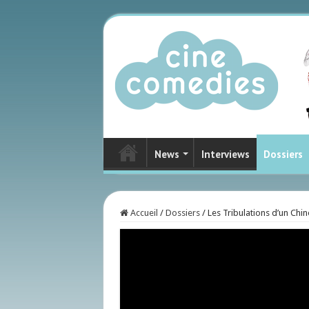
News
Interviews
Dossiers
Accueil
/
Dossiers
/
Les Tribulations d’un Chin