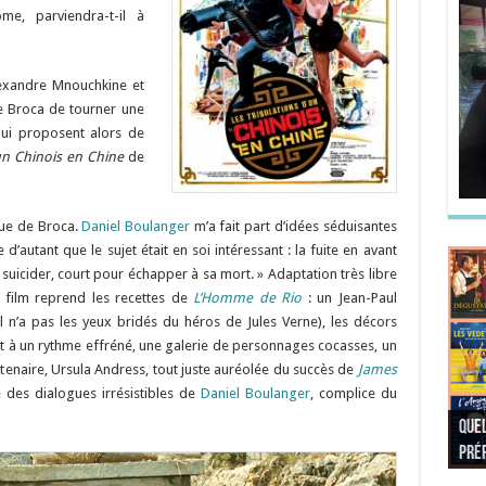
e, parviendra-t-il à
lexandre Mnouchkine et
e Broca de tourner une
 lui proposent alors de
un Chinois en Chine
de
ique de Broca.
Daniel Boulanger
m’a fait part d’idées séduisantes
 d’autant que le sujet était en soi intéressant : la fuite en avant
e suicider, court pour échapper à sa mort. » Adaptation très libre
 film reprend les recettes de
L’Homme de Rio
: un Jean-Paul
n’a pas les yeux bridés du héros de Jules Verne), les décors
ant à un rythme effréné, une galerie de personnages cocasses, un
tenaire, Ursula Andress, tout juste auréolée du succès de
James
é des dialogues irrésistibles de
Daniel Boulanger
, complice du
Quel
Quel
Quel
Quel
préf
Noël
préf
Quel
pré
Quel
Quel