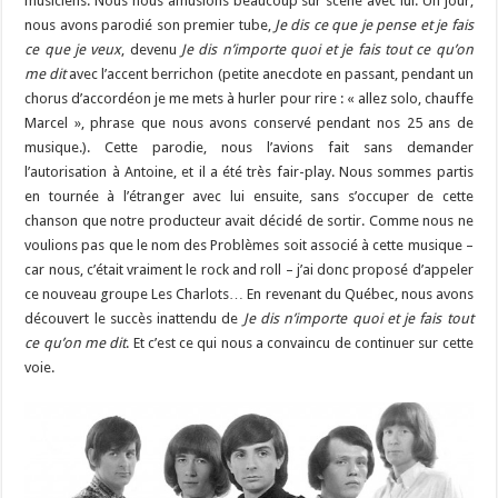
musiciens. Nous nous amusions beaucoup sur scène avec lui. Un jour,
nous avons parodié son premier tube,
Je dis ce que je pense et je fais
ce que je veux
, devenu
Je dis n’importe quoi et je fais tout ce qu’on
me dit
avec l’accent berrichon (petite anecdote en passant, pendant un
chorus d’accordéon je me mets à hurler pour rire : « allez solo, chauffe
Marcel », phrase que nous avons conservé pendant nos 25 ans de
musique.). Cette parodie, nous l’avions fait sans demander
l’autorisation à Antoine, et il a été très fair-play. Nous sommes partis
en tournée à l’étranger avec lui ensuite, sans s’occuper de cette
chanson que notre producteur avait décidé de sortir. Comme nous ne
voulions pas que le nom des Problèmes soit associé à cette musique –
car nous, c’était vraiment le rock and roll – j’ai donc proposé d’appeler
ce nouveau groupe Les Charlots… En revenant du Québec, nous avons
découvert le succès inattendu de
Je dis n’importe quoi et je fais tout
ce qu’on me dit
. Et c’est ce qui nous a convaincu de continuer sur cette
voie.