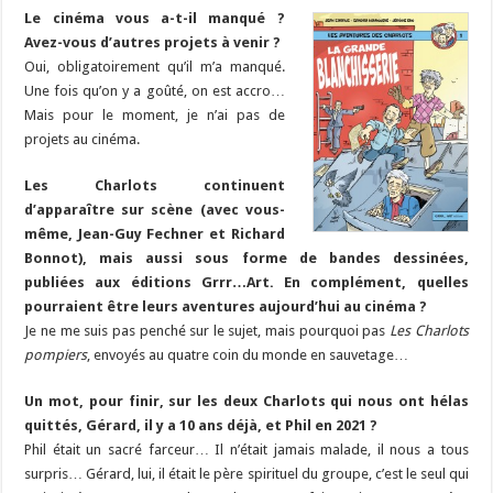
Le cinéma vous a-t-il manqué ?
Avez-vous d’autres projets à venir ?
Oui, obligatoirement qu’il m’a manqué.
Une fois qu’on y a goûté, on est accro…
Mais pour le moment, je n’ai pas de
projets au cinéma.
Les Charlots continuent
d’apparaître sur scène (avec vous-
même, Jean-Guy Fechner et Richard
Bonnot), mais aussi sous forme de bandes dessinées,
publiées aux éditions Grrr…Art. En complément, quelles
pourraient être leurs aventures aujourd’hui au cinéma ?
Je ne me suis pas penché sur le sujet, mais pourquoi pas
Les Charlots
pompiers
, envoyés au quatre coin du monde en sauvetage…
Un mot, pour finir, sur les deux Charlots qui nous ont hélas
quittés, Gérard, il y a 10 ans déjà, et Phil en 2021 ?
Phil était un sacré farceur… Il n’était jamais malade, il nous a tous
surpris… Gérard, lui, il était le père spirituel du groupe, c’est le seul qui