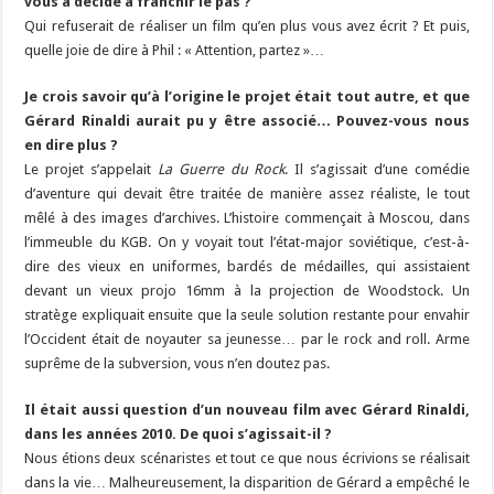
vous a décidé à franchir le pas ?
Qui refuserait de réaliser un film qu’en plus vous avez écrit ? Et puis,
quelle joie de dire à Phil : « Attention, partez »…
Je crois savoir qu’à l’origine le projet était tout autre, et que
Gérard Rinaldi aurait pu y être associé… Pouvez-vous nous
en dire plus ?
Le projet s’appelait
La Guerre du Rock
. Il s’agissait d’une comédie
d’aventure qui devait être traitée de manière assez réaliste, le tout
mêlé à des images d’archives. L’histoire commençait à Moscou, dans
l’immeuble du KGB. On y voyait tout l’état-major soviétique, c’est-à-
dire des vieux en uniformes, bardés de médailles, qui assistaient
devant un vieux projo 16mm à la projection de Woodstock. Un
stratège expliquait ensuite que la seule solution restante pour envahir
l’Occident était de noyauter sa jeunesse… par le rock and roll. Arme
suprême de la subversion, vous n’en doutez pas.
Il était aussi question d’un nouveau film avec Gérard Rinaldi,
dans les années 2010. De quoi s’agissait-il ?
Nous étions deux scénaristes et tout ce que nous écrivions se réalisait
dans la vie… Malheureusement, la disparition de Gérard a empêché le