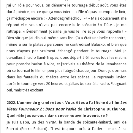
j’ai un rôle pour vous, on démarre le tournage début août, vous êtes
dur à joindre, est-ce que ça vous inter… » Elle n’a pas le temps de finir,
ça m’échappe encore : « Attendezjréfléchioui » ! « Mais doucement, me
répond-elle, vous n’avez pas encore lu le scénario ! » Flûte ! Je me
rattrape. « Évidemment Josiane, je vais le lire et je vous rappelle ! »
Bien sûr que j’ai dis oui, même sans lire. Ça a était une belle rencontre,
même si sur le plateau personne ne contredisait Balasko, et bien que
nous n’ayons pas vraiment échangé pendant le tournage. Moi je
travaillais à radio Saint-Tropez, donc départ à 6 heures tous les matins
pour prendre l’avion à Nice, et j’arrivais au théâtre de la Renaissance
où se tournait le film un peu plus fatigué chaque jour. Donc je dormais
dans les fauteuils du théâtre entre les scènes. Je reprenais l’avion
après le tournage vers 20 heures, et j’allais bosser à la radio. Fatiguant
oui, mais très excitant.
2022. L’année du grand retour. Vous êtes à l’affiche du film
Les
Vieux Fourneaux 2 : Bons pour l’asile
de Christophe Duthuron.
Quel rôle jouez-vous dans cette nouvelle aventure ?
Je suis Baba, un des NYNM, la bande de soixante-huitard, ami de
Pierrot (Pierre Richard). Il est toujours prêt à l’aider… mais à sa