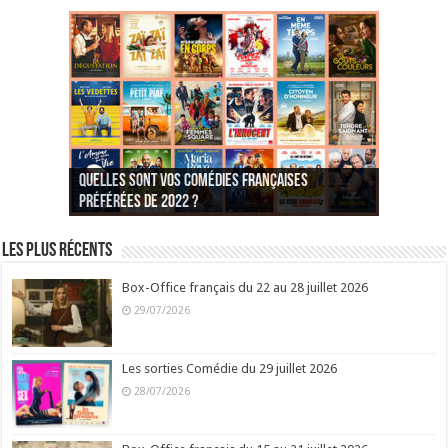
Quelles sont vos comédies françaises
Quel est votre personnage préféré du Père
Quelles sont vos comédies françaises
Quels sont vos 3 comédies de Jean-Marie Poiré
préférées de 2022 ?
Noël est une ordure ?
préférées de 2021 ?
Quel est votre « Gendarme » préféré ?
préférées ?
Quel est votre « Tati » préféré ?
Quel est votre « bronzé » préféré ?
Les plus récents
Box-Office français du 22 au 28 juillet 2026
29/07/2026
Les sorties Comédie du 29 juillet 2026
28/07/2026