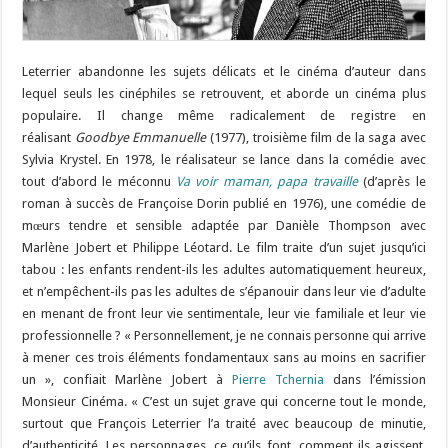
Leterrier abandonne les sujets délicats et le cinéma d’auteur dans
lequel seuls les cinéphiles se retrouvent, et aborde un cinéma plus
populaire. Il change même radicalement de registre en
réalisant
Goodbye Emmanuelle
(1977), troisième film de la saga avec
Sylvia Krystel. En 1978, le réalisateur se lance dans la comédie avec
tout d’abord le méconnu
Va voir maman, papa travaille
(d’après le
roman à succès de Françoise Dorin publié en 1976), une comédie de
mœurs tendre et sensible adaptée par Danièle Thompson avec
Marlène Jobert et Philippe Léotard. Le film traite d’un sujet jusqu’ici
tabou : les enfants rendent-ils les adultes automatiquement heureux,
et n’empêchent-ils pas les adultes de s’épanouir dans leur vie d’adulte
en menant de front leur vie sentimentale, leur vie familiale et leur vie
professionnelle ? « Personnellement, je ne connais personne qui arrive
à mener ces trois éléments fondamentaux sans au moins en sacrifier
un », confiait Marlène Jobert à
Pierre Tchernia
dans l’émission
Monsieur Cinéma. « C’est un sujet grave qui concerne tout le monde,
surtout que François Leterrier l’a traité avec beaucoup de minutie,
d’authenticité. Les personnages, ce qu’ils font, comment ils agissent,