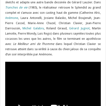
sketchs et adapte une autre bande dessinée de Gérard Lauzier. Dans
Tranches de vie
(1985), le réalisateur retrouve le Splendid au grand
complet et s’amuse avec son casting haut de gamme (Catherine Alric,
Anémone
, Laura Antonelli, Josiane Balasko, Michel Boujenah, Jean-
Pierre Cassel, Marie-Anne Chazel, Christian Clavier, Jean-Pierre
Darroussin,
Michel Galabru
, Roland Giraud,
Gérard Jugnot
, Martin
Lamotte, Pierre Mondy, Luis Rego) dans plusieurs saynètes toutes plus
cocasses les unes que les autres, le film se terminant en apothéose
avec
Le Meilleur ami de l’homme
dans lequel Christian Clavier se
retrouve atteint dans sa virilité à cause du chien jaloux de sa conquête
d’un soir interprétée par Anémone.