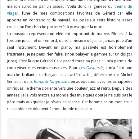
maison survolée par un oiseau. Voilà donc la génèse du
thème du
Viager
, l’une de mes compositions favorites de Gérard car elle
apporte un contrepoint de naïveté, de poésie à cette histoire assez
cruelle où l’on cherche par intérêt à provoquer la mort.
La musique représente un élément important de ma vie. Elle est à la
fois une joie… et un remord, dans la mesure où je n’ai jamais joué d’un
seul instrument. Devant un piano, ma passivité est horriblement
frustrante. Je ne peux rien faire, sinon balayer la gamme sur un doigt !
(rires) C’est là que Gérard Calvi prend toute sa place : il m’a permis de
concrétiser mes envies musicales. Pour
Les Gaspards
, il m’a écrit une
marche brillante renforçant le caractère actif, déterminé de Michel
Serrault ; dans
Bonjour l’angoisse !
, en adéquation avec les échappées
oniriques, le thème s’oriente vers une couleur jazz et rétro. Depuis des
années, je le vois mettre au monde des musiques dont je ne suis pas le
père mais auxquelles je rêvais en silence. Cet homme selon mon cœur
ressemble terriblement à mon double musical. »