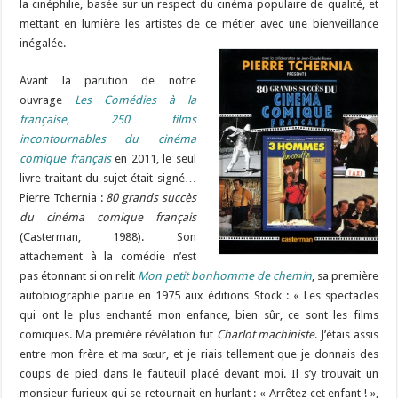
la cinéphilie, basée sur un respect du cinéma populaire de qualité, et
mettant en lumière les artistes de ce métier avec une bienveillance
inégalée.
Avant la parution de notre
ouvrage
Les Comédies à la
française, 250 films
incontournables du cinéma
comique français
en 2011, le seul
livre traitant du sujet était signé…
Pierre Tchernia :
80 grands succès
du cinéma comique français
(Casterman, 1988). Son
attachement à la comédie n’est
pas étonnant si on relit
Mon petit bonhomme de chemin
, sa première
autobiographie parue en 1975 aux éditions Stock : « Les spectacles
qui ont le plus enchanté mon enfance, bien sûr, ce sont les films
comiques. Ma première révélation fut
Charlot machiniste
. J’étais assis
entre mon frère et ma sœur, et je riais tellement que je donnais des
coups de pied dans le fauteuil placé devant moi. Il s’y trouvait un
monsieur furieux qui se retournait en hurlant : « Arrêtez cet enfant ! »,