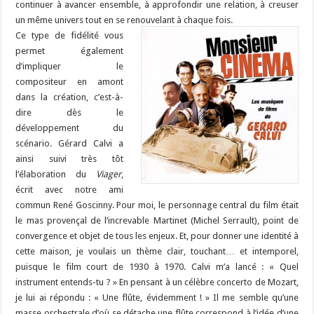
continuer à avancer ensemble, à approfondir une relation, à creuser
un même univers tout en se renouvelant à chaque fois.
Ce type de fidélité vous
permet également
d’impliquer le
compositeur en amont
dans la création, c’est-à-
dire dès le
développement du
scénario. Gérard Calvi a
ainsi suivi très tôt
l’élaboration du
Viager
,
écrit avec notre ami
commun René Goscinny. Pour moi, le personnage central du film était
le mas provençal de l’increvable Martinet (Michel Serrault), point de
convergence et objet de tous les enjeux. Et, pour donner une identité à
cette maison, je voulais un thème clair, touchant… et intemporel,
puisque le film court de 1930 à 1970. Calvi m’a lancé : « Quel
instrument entends-tu ? » En pensant à un célèbre concerto de Mozart,
je lui ai répondu : « Une flûte, évidemment ! » Il me semble qu’une
masse orchestrale d’où se détache une flûte correspond à l’idée d’une