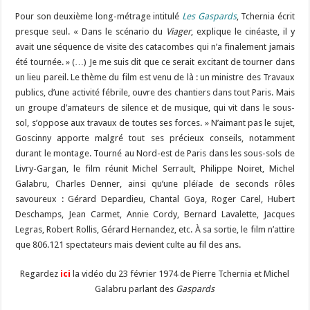
Pour son deuxième long-métrage intitulé
Les Gaspards
, Tchernia écrit
presque seul. « Dans le scénario du
Viager
, explique le cinéaste, il y
avait une séquence de visite des catacombes qui n’a finalement jamais
été tournée. » (…) Je me suis dit que ce serait excitant de tourner dans
un lieu pareil. Le thème du film est venu de là : un ministre des Travaux
publics, d’une activité fébrile, ouvre des chantiers dans tout Paris. Mais
un groupe d’amateurs de silence et de musique, qui vit dans le sous-
sol, s’oppose aux travaux de toutes ses forces. » N’aimant pas le sujet,
Goscinny apporte malgré tout ses précieux conseils, notamment
durant le montage. Tourné au Nord-est de Paris dans les sous-sols de
Livry-Gargan, le film réunit Michel Serrault, Philippe Noiret, Michel
Galabru, Charles Denner, ainsi qu’une pléïade de seconds rôles
savoureux : Gérard Depardieu, Chantal Goya, Roger Carel, Hubert
Deschamps, Jean Carmet, Annie Cordy, Bernard Lavalette, Jacques
Legras, Robert Rollis, Gérard Hernandez, etc. À sa sortie, le film n’attire
que 806.121 spectateurs mais devient culte au fil des ans.
Regardez
ici
la vidéo du 23 février 1974 de Pierre Tchernia et Michel
Galabru parlant des
Gaspards