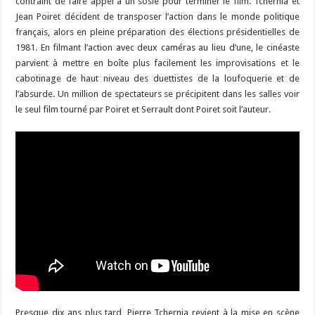
contraint de faire appel à un sosie pour terminer le film. Tchernia et
Jean Poiret décident de transposer l’action dans le monde politique
français, alors en pleine préparation des élections présidentielles de
1981. En filmant l’action avec deux caméras au lieu d’une, le cinéaste
parvient à mettre en boîte plus facilement les improvisations et le
cabotinage de haut niveau des duettistes de la loufoquerie et de
l’absurde. Un million de spectateurs se précipitent dans les salles voir
le seul film tourné par Poiret et Serrault dont Poiret soit l’auteur.
Presque dix ans plus tard, Pierre Tchernia revient à la mise en scène