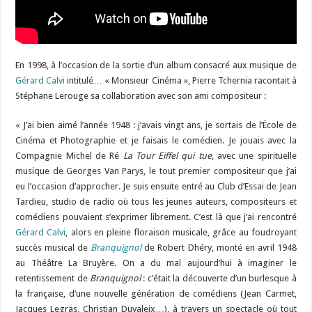
En 1998, à l’occasion de la sortie d’un album consacré aux musique de
Gérard Calvi
intitulé… « Monsieur Cinéma », Pierre Tchernia racontait à
Stéphane Lerouge sa collaboration avec son ami compositeur :
« J’ai bien aimé l’année 1948 : j’avais vingt ans, je sortais de l’École de
Cinéma et Photographie et je faisais le comédien. Je jouais avec la
Compagnie Michel de Ré
La Tour Eiffel qui tue
, avec une spirituelle
musique de Georges Van Parys, le tout premier compositeur que j’ai
eu l’occasion d’approcher. Je suis ensuite entré au Club d’Essai de Jean
Tardieu, studio de radio où tous les jeunes auteurs, compositeurs et
comédiens pouvaient s’exprimer librement. C’est là que j’ai rencontré
Gérard Calvi
, alors en pleine floraison musicale, grâce au foudroyant
succès musical de
Branquignol
de Robert Dhéry, monté en avril 1948
au Théâtre La Bruyère. On a du mal aujourd’hui à imaginer le
retentissement de
Branquignol
: c’était la découverte d’un burlesque à
la française, d’une nouvelle génération de comédiens (Jean Carmet,
Jacques Legras, Christian Duvaleix…), à travers un spectacle où tout