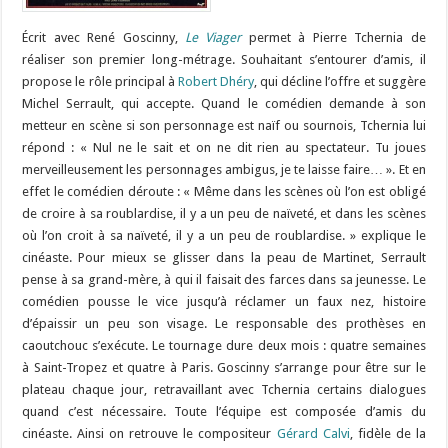
Écrit avec René Goscinny,
Le Viager
permet à Pierre Tchernia de
réaliser son premier long-métrage. Souhaitant s’entourer d’amis, il
propose le rôle principal à
Robert Dhéry
, qui décline l’offre et suggère
Michel Serrault, qui accepte. Quand le comédien demande à son
metteur en scène si son personnage est naïf ou sournois, Tchernia lui
répond : « Nul ne le sait et on ne dit rien au spectateur. Tu joues
merveilleusement les personnages ambigus, je te laisse faire… ». Et en
effet le comédien déroute : « Même dans les scènes où l’on est obligé
de croire à sa roublardise, il y a un peu de naïveté, et dans les scènes
où l’on croit à sa naïveté, il y a un peu de roublardise. » explique le
cinéaste. Pour mieux se glisser dans la peau de Martinet, Serrault
pense à sa grand-mère, à qui il faisait des farces dans sa jeunesse. Le
comédien pousse le vice jusqu’à réclamer un faux nez, histoire
d’épaissir un peu son visage. Le responsable des prothèses en
caoutchouc s’exécute. Le tournage dure deux mois : quatre semaines
à Saint-Tropez et quatre à Paris. Goscinny s’arrange pour être sur le
plateau chaque jour, retravaillant avec Tchernia certains dialogues
quand c’est nécessaire. Toute l’équipe est composée d’amis du
cinéaste. Ainsi on retrouve le compositeur
Gérard Calvi
, fidèle de la