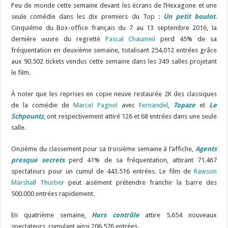
Peu de monde cette semaine devant les écrans de l’Hexagone et une
seule comédie dans les dix premiers du Top :
Un petit boulot
.
Cinquième du Box-office français du 7 au 13 septembre 2016, la
dernière œuvre du regretté
Pascal Chaumeil
perd 45% de sa
fréquentation en deuxième semaine, totalisant 254.012 entrées grâce
aux 90.502 tickets vendus cette semaine dans les 349 salles projetant
le film.
À noter que les reprises en copie neuve restaurée 2K des classiques
de la comédie de
Marcel Pagnol
avec
Fernandel
,
Topaze
et
Le
Schpountz
, ont respectivement attiré 126 et 68 entrées dans une seule
salle.
Onzième du classement pour sa troisième semaine à l’affiche,
Agents
presque secrets
perd 41% de sa fréquentation, attirant 71.467
spectateurs pour un cumul de 443.516 entrées. Le film de
Rawson
Marshall Thurber
peut aisément prétendre franchir la barre des
500.000 entrées rapidement.
En quatrième semaine,
Hors contrôle
attire 5.654 nouveaux
spectateurs, cumulant ainsi 206.576 entrées.