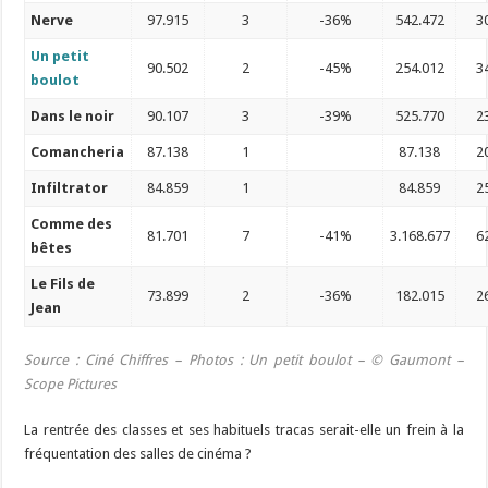
Nerve
97.915
3
-36%
542.472
3
Un petit
90.502
2
-45%
254.012
3
boulot
Dans le noir
90.107
3
-39%
525.770
2
Comancheria
87.138
1
87.138
2
Infiltrator
84.859
1
84.859
2
Comme des
81.701
7
-41%
3.168.677
6
bêtes
Le Fils de
73.899
2
-36%
182.015
2
Jean
Source : Ciné Chiffres – Photos :
Un petit boulot – © Gaumont –
Scope Pictures
La rentrée des classes et ses habituels tracas serait-elle un frein à la
fréquentation des salles de cinéma ?