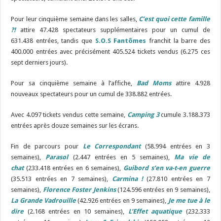
Pour leur cinquième semaine dans les salles,
C’est quoi cette famille
?!
attire 47.428 spectateurs supplémentaires pour un cumul de
631.438 entrées, tandis que
S.O.S Fantômes
franchit la barre des
400.000 entrées avec précisément 405.524 tickets vendus (6.275 ces
sept derniers jours).
Pour sa cinquième semaine à l’affiche,
Bad Moms
attire 4.928
nouveaux spectateurs pour un cumul de 338.882 entrées.
Avec 4.097 tickets vendus cette semaine,
Camping 3
cumule 3.188.373
entrées après douze semaines sur les écrans.
Fin de parcours pour
Le Correspondant
(58.994 entrées en 3
semaines),
Parasol
(2.447 entrées en 5 semaines),
Ma vie de
chat
(233.418 entrées en 6 semaines),
Guibord s’en va-t-en guerre
(35.513 entrées en 7 semaines),
Carmina !
(27.810 entrées en 7
semaines),
Florence Foster Jenkins
(124.596 entrées en 9 semaines),
La Grande Vadrouille
(42.926 entrées en 9 semaines),
Je me tue à le
dire
(2.168 entrées en 10 semaines),
L’Effet aquatique
(232.333