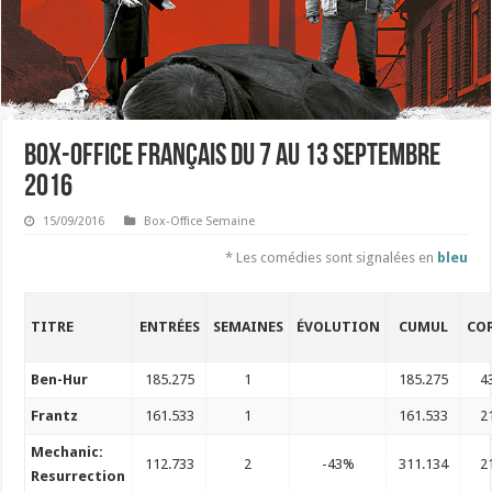
Box-office français du 7 au 13 septembre
2016
15/09/2016
Box-Office Semaine
* Les comédies sont signalées en
bleu
TITRE
ENTRÉES
SEMAINES
ÉVOLUTION
CUMUL
COP
Ben-Hur
185.275
1
185.275
4
Frantz
161.533
1
161.533
2
Mechanic:
112.733
2
-43%
311.134
2
Resurrection