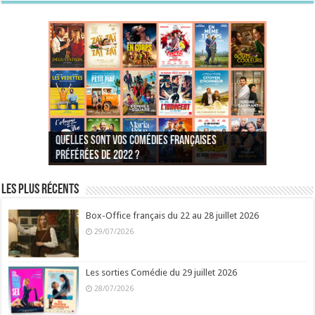
Quelles sont vos comédies françaises
Quel est votre personnage préféré du Père
Quelles sont vos comédies françaises
Quels sont vos 3 comédies de Jean-Marie Poiré
préférées de 2022 ?
Noël est une ordure ?
préférées de 2021 ?
Quel est votre « Gendarme » préféré ?
préférées ?
Quel est votre « Tati » préféré ?
Quel est votre « bronzé » préféré ?
Les plus récents
Box-Office français du 22 au 28 juillet 2026
29/07/2026
Les sorties Comédie du 29 juillet 2026
28/07/2026