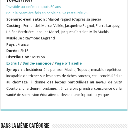
TOPAZE (1951)
Invisible au cinéma depuis 50 ans
Pour la première fois en copie neuve restaurée 2K
Scénario-réalisation :
Marcel Pagnol (d’après sa pièce)
Casting :
Fernandel, Marcel Vallée, Jacqueline Pagnol, Pierre Larquey,
Hélène Perdrière, Jacques Morel, Jacques Castelot, Milly Mathis…
Musique :
Raymond Legrand
Pays :
France
Durée :
2h15
Distribution :
Mission
Extrait
/
Bande-annonce
/
Page officielle
Synopsis :
Instituteur à la pension Muche, Topaze, minable répétiteur
incapable de tricher sur les notes de riches cancres, est licencié. Réduit
au chômage, il donne des leçons particulières au neveu de Suzy
Courtois, une demi-mondaine… Il va alors prendre conscience de la
vanité de sa mission éducative et devenir une fripouille cynique…
Dans la même catégorie