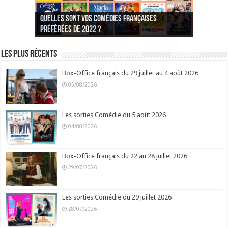
Quelles sont vos comédies françaises
Quel est votre personnage préféré du Père
Quelles sont vos comédies françaises
Quels sont vos 3 comédies de Jean-Marie Poiré
préférées de 2022 ?
Noël est une ordure ?
préférées de 2021 ?
Quel est votre « Gendarme » préféré ?
préférées ?
Quel est votre « Tati » préféré ?
Quel est votre « bronzé » préféré ?
Les plus récents
Box-Office français du 29 juillet au 4 août 2026
05/08/2026
Les sorties Comédie du 5 août 2026
04/08/2026
Box-Office français du 22 au 28 juillet 2026
29/07/2026
Les sorties Comédie du 29 juillet 2026
28/07/2026