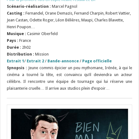
Scénario-réalisation :
Marcel Pagnol
Casting :
Fernandel, Orane Demazis, Fernand Charpin, Robert Vattier,
Jean Castan, Odette Roger, Léon Bélières, Maupi, Charles Blavette,
Henri Poupon…
Musique :
Casimir Oberfeld
Pays :
France
Durée :
2h02
Distribution :
Mission
Extrait 1
/
Extrait 2
/
Bande-annonce
/
Page officielle
Synopsis :
Jeune commis épicier un peu mythomane, Irénée, à qui le
cinéma a tourné la tête, est convaincu qu’il deviendra un acteur
célèbre. Il rencontre une équipe de tournage qui lui réserve une
plaisanterie cruelle… Il arrive aux studios plein d’espoir…