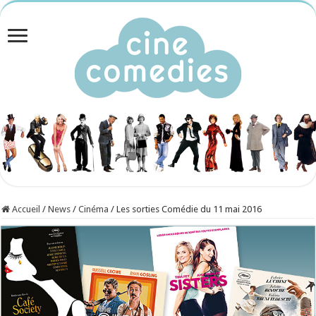
Accueil
/
News
/
Cinéma
/
Les sorties Comédie du 11 mai 2016