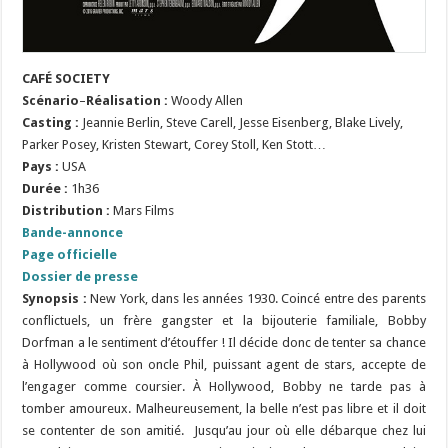
CAFÉ SOCIETY
Scénario
–
Réalisation :
Woody Allen
Casting :
Jeannie Berlin, Steve Carell, Jesse Eisenberg, Blake Lively,
Parker Posey, Kristen Stewart, Corey Stoll, Ken Stott…
Pays :
USA
Durée :
1h36
Distribution :
Mars Films
Bande-annonce
Page officielle
Dossier de presse
Synopsis :
New York, dans les années 1930. Coincé entre des parents
conflictuels, un frère gangster et la bijouterie familiale, Bobby
Dorfman a le sentiment d’étouffer ! Il décide donc de tenter sa chance
à Hollywood où son oncle Phil, puissant agent de stars, accepte de
l’engager comme coursier. À Hollywood, Bobby ne tarde pas à
tomber amoureux. Malheureusement, la belle n’est pas libre et il doit
se contenter de son amitié. Jusqu’au jour où elle débarque chez lui