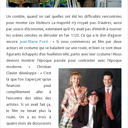
Un comble, quand on sait quelles ont été les difficultés rencontrées
pour monter
Les Visiteurs
. La majorité n’y croyait pas. D’autres, aussi
par soucis d’économie, estimaient qu’il n’y avait pas d’intérêt à tourner
les scènes censées se dérouler en l’an 1123. Ce qui a le don d’agacer
encore
Jean-Marie Poiré
: « Si vous commencez un film par deux
acteurs en costume qui se baladent sur une route, et bien ce sont deux
figurants échappés d’un feuilleton télé, partis avec leur costume ! Nous
devions montrer l’époque passée pour contraster avec l’époque
moderne. » Christia
n
Clavier développe : « C’est
là que l’on s’aperçoit qu’un
financier peut
complètement aller à
l’encontre des idées des
artistes. Si on avait fait ça,
le film ne tenait plus la
route. On a eu trois à
quatre mois de discussions