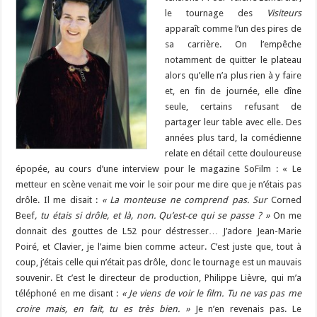
le tournage des
Visiteurs
apparaît comme l’un des pires de
sa carrière. On l’empêche
notamment de quitter le plateau
alors qu’elle n’a plus rien à y faire
et, en fin de journée, elle dîne
seule, certains refusant de
partager leur table avec elle. Des
années plus tard, la comédienne
relate en détail cette douloureuse
épopée, au cours d’une interview pour le magazine SoFilm : « Le
metteur en scène venait me voir le soir pour me dire que je n’étais pas
drôle. Il me disait :
« La monteuse ne comprend pas. Sur
Corned
Beef
, tu étais si drôle, et là, non. Qu’est-ce qui se passe ? »
On me
donnait des gouttes de L52 pour déstresser… J’adore Jean-Marie
Poiré, et Clavier, je l’aime bien comme acteur. C’est juste que, tout à
coup, j’étais celle qui n’était pas drôle, donc le tournage est un mauvais
souvenir. Et c’est le directeur de production, Philippe Lièvre, qui m’a
téléphoné en me disant :
« Je viens de voir le film. Tu ne vas pas me
croire mais, en fait, tu es très bien. »
Je n’en revenais pas. Le