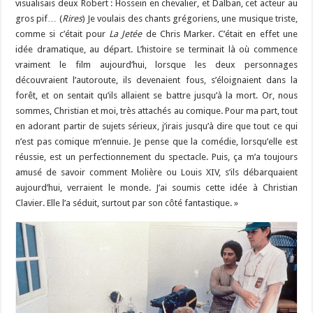
visualisais deux Robert : Hossein en chevalier, et Dalban, cet acteur au
gros pif… (
Rires
) Je voulais des chants grégoriens, une musique triste,
comme si c’était pour
La Jetée
de Chris Marker. C’était en effet une
idée dramatique, au départ. L’histoire se terminait là où commence
vraiment le film aujourd’hui, lorsque les deux personnages
découvraient l’autoroute, ils devenaient fous, s’éloignaient dans la
forêt, et on sentait qu’ils allaient se battre jusqu’à la mort. Or, nous
sommes, Christian et moi, très attachés au comique. Pour ma part, tout
en adorant partir de sujets sérieux, j’irais jusqu’à dire que tout ce qui
n’est pas comique m’ennuie. Je pense que la comédie, lorsqu’elle est
réussie, est un perfectionnement du spectacle. Puis, ça m’a toujours
amusé de savoir comment Molière ou Louis XIV, s’ils débarquaient
aujourd’hui, verraient le monde. J’ai soumis cette idée à Christian
Clavier. Elle l’a séduit, surtout par son côté fantastique. »