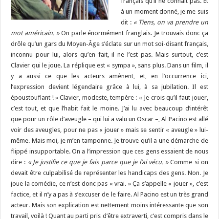
français qu’il ne connaît pas. Et
à un moment donné, je me suis
dit :
« Tiens, on va prendre un
mot américain. »
On parle énormément franglais. Je trouvais donc ça
drôle qu’un gars du Moyen-Âge s’éclate sur un mot soi-disant français,
inconnu pour lui, alors qu’en fait, il ne l’est pas. Mais surtout, c’est
Clavier qui le joue. La réplique est « sympa », sans plus. Dans un film, il
y a aussi ce que les acteurs amènent, et, en l’occurrence ici,
l’expression devient légendaire grâce à lui, à sa jubilation. Il est
époustouflant ! » Clavier, modeste, tempère : « Je crois qu’il faut jouer,
c’est tout, et que l’habit fait le moine. J’ai lu avec beaucoup d’intérêt
que pour un rôle d’aveugle – qui lui a valu un Oscar –, Al Pacino est allé
voir des aveugles, pour ne pas « jouer » mais se sentir « aveugle » lui-
même. Mais moi, je m’en tamponne. Je trouve qu’il a une démarche de
flippé insupportable. On a l’impression que ces gens essaient de nous
dire :
« Je justifie ce que je fais parce que je l’ai vécu. »
Comme si on
devait être culpabilisé de représenter les handicaps des gens. Non. Je
joue la comédie, ce n’est donc pas « vrai. » Ça s’appelle « jouer », c’est
factice, et il n’y a pas à s’excuser de le faire. Al Pacino est un très grand
acteur. Mais son explication est nettement moins intéressante que son
travail, voilà ! Quant au parti pris d’être extraverti, c’est compris dans le