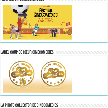
Label Coup de Cœur CineComedies
La Photo collector de CineComedies