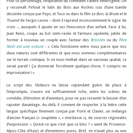
Pour ce personnage, l’inspiration du comédien s’avère hétérogène. On
y reconnaît Pirlouit le lutin du Bois aux Roches issu d’une bande
dessinée conçue par Peyo, et Tuco vu dans le film
Le Bon, la Brute et le
Truand
de Sergio Leone – dont il reprend inconsciemment le signe de
croix –, auxquels il ajoute en sus l’innocence d’un enfant. Face à lui,
Jean Reno, coupe au bol semi-rasée et l’armure opulente, jubile de
former à nouveau un couple avec l’acteur des
Bronzés
ou du
Père
Noël est une ordure
: « Cela fonctionne entre nous parce que nos
deux natures sont différentes et que nous sommes complémentaires
sur le terrain comique. Si on nous mettait dans un vaisseau spatial, ce
serait pareil ! Ça donnerait forcément quelque-chose. Y compris en
improvisation ! »
Le script des
Visiteurs
ne laisse cependant guère de place à
l’impromptu. L’œuvre est suffisamment riche, entre les scènes de
comédie, d’émotion et d’aventure, pour ne pas ressentir le besoin d’en
rajouter davantage. Au-delà, il convient de respecter à la lettre cette
langue spécifique finement conçue par Poiré et Clavier, un mélange
d’ancien français (« souplette », « merdasse »), de sources régionales
(l’expression « Qu’est-ce que c’est que ce binz ? » vient de Provence-
Alpes-Côte d’Azur) et d’inventions pures. Bref, on n’avait plus vu une