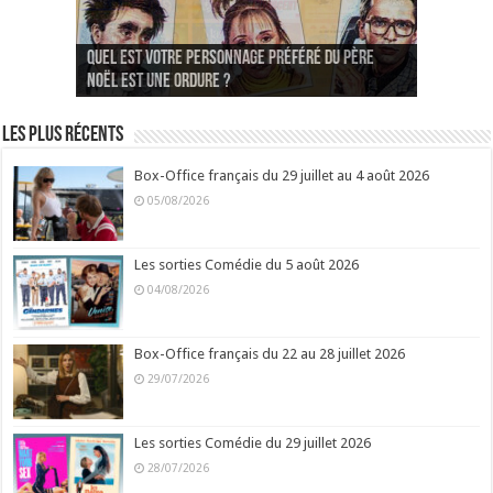
Quelles sont vos comédies françaises
Quel est votre personnage préféré du Père
Quelles sont vos comédies françaises
Quels sont vos 3 comédies de Jean-Marie Poiré
préférées de 2022 ?
Noël est une ordure ?
préférées de 2021 ?
Quel est votre « Gendarme » préféré ?
préférées ?
Quel est votre « Tati » préféré ?
Quel est votre « bronzé » préféré ?
Les plus récents
Box-Office français du 29 juillet au 4 août 2026
05/08/2026
Les sorties Comédie du 5 août 2026
04/08/2026
Box-Office français du 22 au 28 juillet 2026
29/07/2026
Les sorties Comédie du 29 juillet 2026
28/07/2026