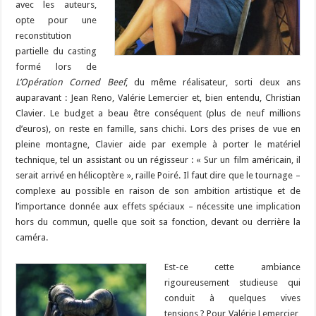
avec les auteurs,
opte pour une
reconstitution
partielle du casting
formé lors de
L’Opération Corned Beef
, du même réalisateur, sorti deux ans
auparavant
: Jean Reno, Valérie Lemercier et, bien entendu, Christian
Clavier. Le budget a beau être conséquent (plus de neuf millions
d’euros), on reste en famille, sans chichi. Lors des prises de vue en
pleine montagne, Clavier aide par exemple à porter le matériel
technique, tel un assistant ou un régisseur : « Sur un film américain, il
serait arrivé en hélicoptère », raille Poiré. Il faut dire que le tournage –
complexe au possible en raison de son ambition artistique et de
l’importance donnée aux effets spéciaux – nécessite une implication
hors du commun, quelle que soit sa fonction, devant ou derrière la
caméra.
Est-ce cette ambiance
rigoureusement studieuse qui
conduit à quelques vives
tensions ? Pour Valérie Lemercier,