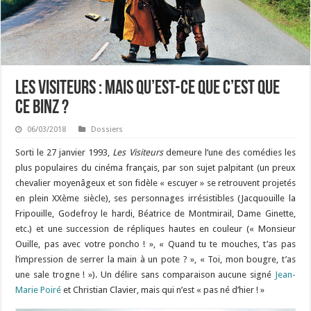
Les Visiteurs : mais qu’est-ce que c’est que
ce binz ?
06/03/2018
Dossiers
Sorti le 27 janvier 1993,
Les Visiteurs
demeure l’une des comédies les
plus populaires du cinéma français, par son sujet palpitant (un preux
chevalier moyenâgeux et son fidèle « escuyer » se retrouvent projetés
en plein XXème siècle), ses personnages irrésistibles (Jacquouille la
Fripouille, Godefroy le hardi, Béatrice de Montmirail, Dame Ginette,
etc.) et une succession de répliques hautes en couleur (« Monsieur
Ouille, pas avec votre poncho ! », « Quand tu te mouches, t’as pas
l’impression de serrer la main à un pote ? », « Toi, mon bougre, t’as
une sale trogne ! »). Un délire sans comparaison aucune signé
Jean-
Marie Poiré
et Christian Clavier, mais qui n’est « pas né d’hier ! »