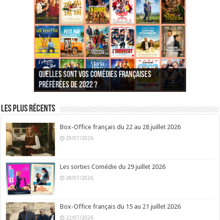
Quelles sont vos comédies françaises
Quel est votre personnage préféré du Père
Quelles sont vos comédies françaises
Quels sont vos 3 comédies de Jean-Marie Poiré
préférées de 2022 ?
Noël est une ordure ?
préférées de 2021 ?
Quel est votre « Gendarme » préféré ?
préférées ?
Quel est votre « Tati » préféré ?
Quel est votre « bronzé » préféré ?
Les plus récents
Box-Office français du 22 au 28 juillet 2026
29/07/2026
Les sorties Comédie du 29 juillet 2026
28/07/2026
Box-Office français du 15 au 21 juillet 2026
22/07/2026