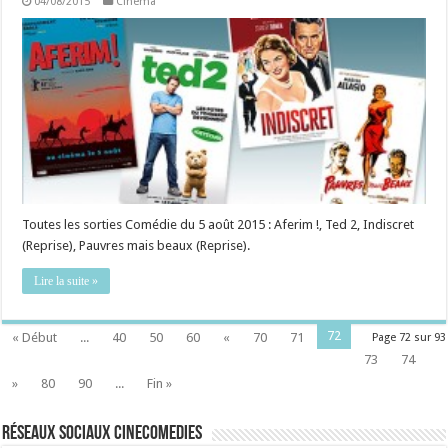
04/08/2015
Cinéma
Toutes les sorties Comédie du 5 août 2015 : Aferim !, Ted 2, Indiscret
(Reprise), Pauvres mais beaux (Reprise).
Lire la suite »
72
« Début
...
40
50
60
«
70
71
Page 72 sur 93
73
74
»
80
90
...
Fin »
Réseaux sociaux CineComedies