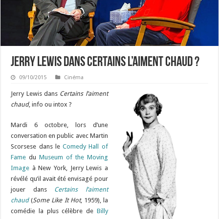
Jerry Lewis dans Certains l’aiment chaud ?
09/10/2015
Cinéma
Jerry Lewis dans
Certains l’aiment
chaud
, info ou intox ?
Mardi 6 octobre, lors d’une
conversation en public avec Martin
Scorsese dans le
Comedy Hall of
Fame
du
Museum of the Moving
Image
à New York, Jerry Lewis a
révélé qu’il avait été envisagé pour
jouer dans
Certains l’aiment
chaud
(
Some Like It Hot
, 1959), la
comédie la plus célèbre de
Billy