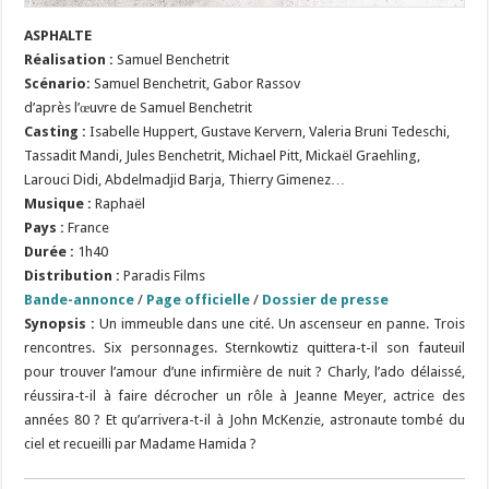
ASPHALTE
Réalisation
:
Samuel Benchetrit
Scénario
:
Samuel Benchetrit, Gabor Rassov
d’après l’œuvre de Samuel Benchetrit
Casting :
Isabelle Huppert, Gustave Kervern, Valeria Bruni Tedeschi,
Tassadit Mandi, Jules Benchetrit, Michael Pitt, Mickaël Graehling,
Larouci Didi, Abdelmadjid Barja, Thierry Gimenez…
Musique :
Raphaël
Pays :
France
Durée :
1h40
Distribution :
Paradis Films
Bande-annonce
/
Page officielle
/
Dossier de presse
Synopsis :
Un immeuble dans une cité. Un ascenseur en panne. Trois
rencontres. Six personnages. Sternkowtiz quittera-t-il son fauteuil
pour trouver l’amour d’une infirmière de nuit ? Charly, l’ado délaissé,
réussira-t-il à faire décrocher un rôle à Jeanne Meyer, actrice des
années 80 ? Et qu’arrivera-t-il à John McKenzie, astronaute tombé du
ciel et recueilli par Madame Hamida ?