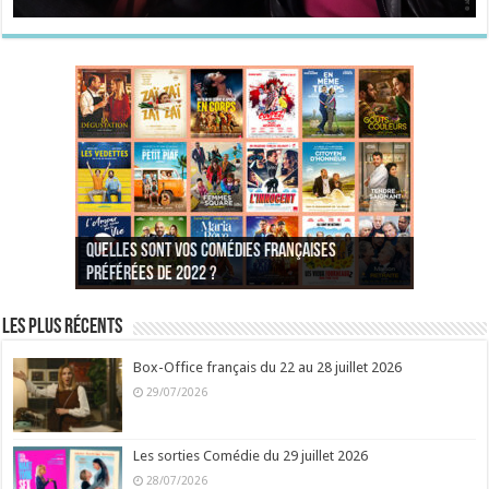
Quelles sont vos comédies françaises
Quel est votre personnage préféré du Père
Quelles sont vos comédies françaises
Quels sont vos 3 comédies de Jean-Marie Poiré
préférées de 2022 ?
Noël est une ordure ?
préférées de 2021 ?
Quel est votre « Gendarme » préféré ?
préférées ?
Quel est votre « Tati » préféré ?
Quel est votre « bronzé » préféré ?
Les plus récents
Box-Office français du 22 au 28 juillet 2026
29/07/2026
Les sorties Comédie du 29 juillet 2026
28/07/2026