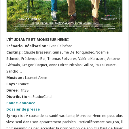
L’ÉTUDIANTE ET MONSIEUR HENRI
Scénario
–
Réalisation :
Ivan Calbérac
Casting :
Claude Brasseur, Guillaume De Tonquédec, Noémie
Schmidt, Frédérique Bel, Thomas Soliveres, Valérie Keruzore, Antoine
Glémain, Grégori Baquet, Anne Loiret, Nicolas Guillot, Paula Brunet-
Sancho…
Musique :
Laurent Aknin
Pays :
France
Durée :
1h38
Distribution :
StudioCanal
Bande-annonce
Dossier de presse
Synopsis :
À cause de sa santé vacillante, Monsieur Henri ne peut plus
vivre seul dans son appartement parisien. Particulièrement bougon, il
finit néanmoins par accepter la proposition de son fils Paul de louer