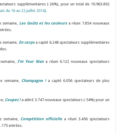
pectateurs supplémentaires (-26%), pour un total de 10.963.892
ais du 16 au 22 juillet 2014]
.
me semaine,
Les Goûts et les couleurs
a réuni 7.854 nouveaux
ntrées.
me semaine,
En corps
a capté 6.248 spectateurs supplémentaires
dus.
e semaine,
I’m Your Man
a réuni 6.122 nouveaux spectateurs
me semaine,
Champagne !
a capté 6.056 spectateurs de plus
ne,
Coupez !
a attiré 3.747 nouveaux spectateurs (-54%) pour un
me semaine,
Compétition officielle
a réuni 3.456 spectateurs
.175 entrées.