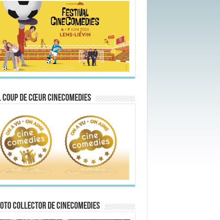
 Coup de Cœur CineComedies
oto collector de CineComedies