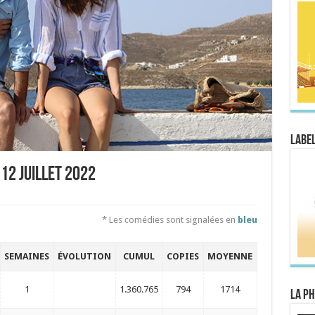
Label
12 juillet 2022
* Les comédies sont signalées en
bleu
SEMAINES
ÉVOLUTION
CUMUL
COPIES
MOYENNE
1
1.360.765
794
1714
La Ph