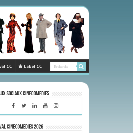
val CC
Label CC
aux sociaux CineComedies
VAL CINECOMEDIES 2026