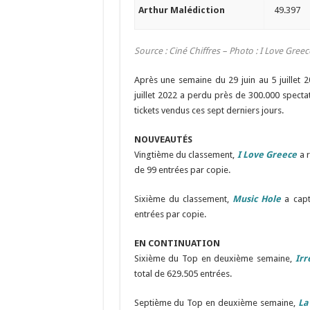
Arthur Malédiction
49.397
Source : Ciné Chiffres – Photo : I Love Gree
Après une semaine du 29 juin au 5 juillet 2
juillet 2022 a perdu près de 300.000 specta
tickets vendus ces sept derniers jours.
NOUVEAUTÉS
Vingtième du classement,
I Love Greece
a r
de 99 entrées par copie.
Sixième du classement,
Music Hole
a capt
entrées par copie.
EN CONTINUATION
Sixième du Top en deuxième semaine,
Irr
total de 629.505 entrées.
Septième du Top en deuxième semaine,
La