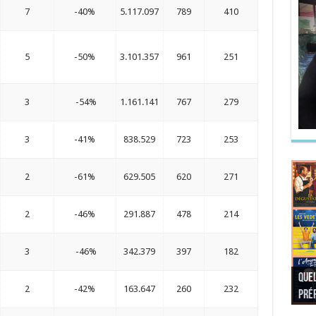
7
-40%
5.117.097
789
410
5
-50%
3.101.357
961
251
3
-54%
1.161.141
767
279
3
-41%
838.529
723
253
2
-61%
629.505
620
271
2
-46%
291.887
478
214
3
-46%
342.379
397
182
Quel
Quel
Quel
Quel
2
-42%
163.647
260
232
préf
Noël
préf
Quel
pré
Quel
Quel