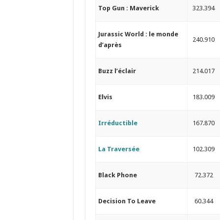
Top Gun : Maverick
323.394
Jurassic World : le monde
240.910
d’après
Buzz l’éclair
214.017
Elvis
183.009
Irréductible
167.870
La Traversée
102.309
Black Phone
72.372
Decision To Leave
60.344