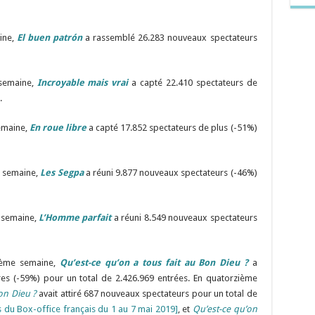
ine,
El buen patrón
a rassemblé 26.283 nouveaux spectateurs
 semaine,
Incroyable mais vrai
a capté 22.410 spectateurs de
.
emaine,
En roue libre
a capté 17.852 spectateurs de plus (-51%)
e semaine,
Les Segpa
a réuni 9.877 nouveaux spectateurs (-46%)
 semaine,
L’Homme parfait
a réuni 8.549 nouveaux spectateurs
zième semaine,
Qu’est-ce qu’on a tous fait au Bon Dieu ?
a
es (-59%) pour un total de 2.426.969 entrées. En quatorzième
on Dieu ?
avait attiré 687 nouveaux spectateurs pour un total de
es du Box-office français du 1 au 7 mai 2019]
, et
Qu’est-ce qu’on