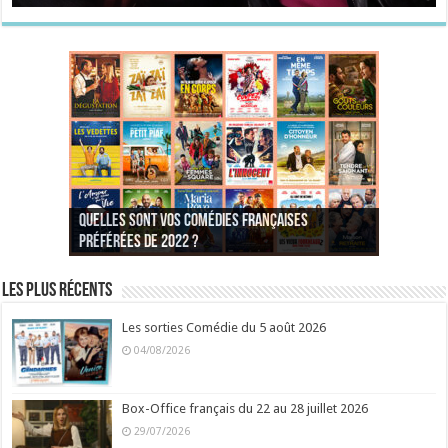
Quelles sont vos comédies françaises
Quel est votre personnage préféré du Père
Quelles sont vos comédies françaises
Quels sont vos 3 comédies de Jean-Marie Poiré
préférées de 2022 ?
Noël est une ordure ?
préférées de 2021 ?
Quel est votre « Gendarme » préféré ?
préférées ?
Quel est votre « Tati » préféré ?
Quel est votre « bronzé » préféré ?
Les plus récents
Les sorties Comédie du 5 août 2026
04/08/2026
Box-Office français du 22 au 28 juillet 2026
29/07/2026