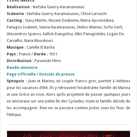
I LOVE GREECE
Réalisation
:
Nafsika Guerry-Karamaounas
Scénario
:
Nafsika Guerry-Karamaounas, Chloé Larouchi
Casting :
Stacy Martin, Vincent Dedienne, Maria Apostolakea,
Panagos Ioakeim, Vanna Karamaounas, Stelios Mainas, Sofia Seirli,
Alexandros Spanos, Kallisti Evangelou, Alkis Panagiotidis, Logan De
Carvalho, Nana Mouskouri…
Musique :
Camille El Bacha
Pays :
France /
Durée :
1h31
Distribution :
Pyramide Films
Bande-annonce
Page officielle
/
Dossier de presse
Synopsis :
Jean et Marina, un couple franco-grec, partent à Athènes
pour les vacances d’été. Ils y retrouvent l’exubérante famille de Marina
et une Grèce en crise. Alors qu’ils projettent de passer quelques jours
en amoureux sur une petite île des Cyclades, toute la famille décide de
les accompagner. Rien ne se passera comme prévu sous les feux de
l’Attique.