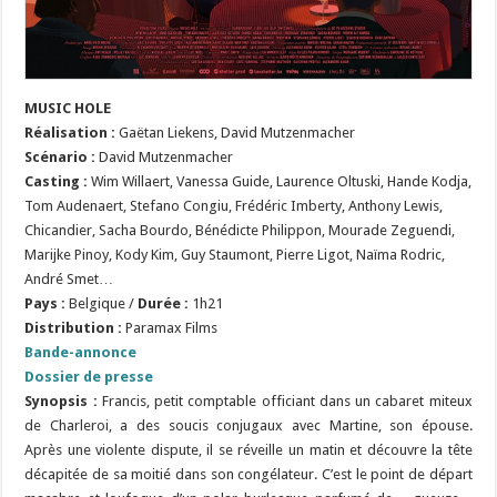
MUSIC HOLE
Réalisation
:
Gaëtan Liekens, David Mutzenmacher
Scénario
:
David Mutzenmacher
Casting :
Wim Willaert, Vanessa Guide, Laurence Oltuski, Hande Kodja,
Tom Audenaert, Stefano Congiu, Frédéric Imberty, Anthony Lewis,
Chicandier, Sacha Bourdo, Bénédicte Philippon, Mourade Zeguendi,
Marijke Pinoy, Kody Kim, Guy Staumont, Pierre Ligot, Naïma Rodric,
André Smet…
Pays :
Belgique /
Durée :
1h21
Distribution :
Paramax Films
Bande-annonce
Dossier de presse
Synopsis :
Francis, petit comptable officiant dans un cabaret miteux
de Charleroi, a des soucis conjugaux avec Martine, son épouse.
Après une violente dispute, il se réveille un matin et découvre la tête
décapitée de sa moitié dans son congélateur. C’est le point de départ