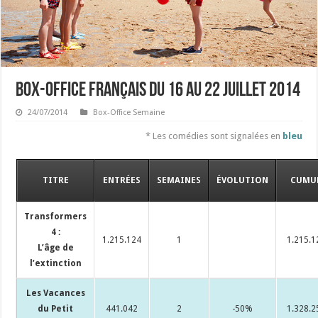
Box-office français du 16 au 22 juillet 2014
24/07/2014
Box-Office Semaine
* Les comédies sont signalées en
bleu
TITRE
ENTRÉES
SEMAINES
ÉVOLUTION
CUMU
Transformers
4 :
1.215.124
1
1.215.1
L’âge de
l’extinction
Les Vacances
du Petit
441.042
2
-50%
1.328.2