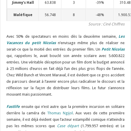
Jimmy’s Hall
63.838
3
-39%
310.48
Maléfique
56.748
8
-48%
1.900.5
Source : Ciné Chiffres
Avec 50% de spectateurs en moins dès la deuxième semaine,
Les
Vacances du petit Nicolas
n’envisage même plus de réaliser ne
serait-ce que la moitié des entrées du premier film. Un
Petit Nicolas
qui, rappelons le, avait bouclé son année scolaire avec 5.600.822
entrées. Une véritable déception pour un film dont le budget annoncé
à 25 millions d’euros en fait déjà l’un des plus gros flops de l’année.
Chez Wild Bunch et Vincent Maraval, il est évident que ce gros accident
de parcours devrait à l’avenir encore plus radicaliser le discours et la
réflexion sur la façon de distribuer leurs films. Le futur s’annonce
mouvant mais passionnant.
Fastlife
ensuite qui n’est autre que la première incursion en solitaire
derrière la caméra de
Thomas Ngijol
. Aux vues de cette première
semaine, il est déjà évident que l’acteur estampillé comique n’atteindra
pas les mêmes scores que
Case départ
(1.799.957 entrées) et Le