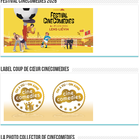
FESTIVAL CINECOMEDIES 2026
Label Coup de Cœur CineComedies
La Photo collector de CineComedies