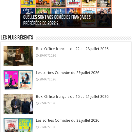
Quelles sont vos comédies françaises
Quel est votre personnage préféré du Père
Quelles sont vos comédies françaises
Quels sont vos 3 comédies de Jean-Marie Poiré
préférées de 2022 ?
Noël est une ordure ?
préférées de 2021 ?
Quel est votre « Gendarme » préféré ?
préférées ?
Quel est votre « Tati » préféré ?
Quel est votre « bronzé » préféré ?
Les plus récents
Box-Office français du 22 au 28 juillet 2026
29/07/2026
Les sorties Comédie du 29 juillet 2026
28/07/2026
Box-Office français du 15 au 21 juillet 2026
22/07/2026
Les sorties Comédie du 22 juillet 2026
21/07/2026