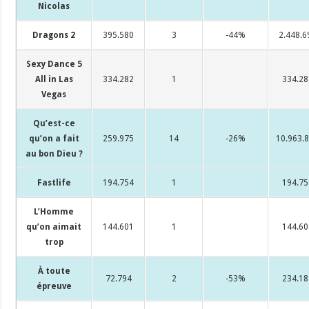
Nicolas
Dragons 2
395.580
3
-44%
2.448.6
Sexy Dance 5
All in Las
334.282
1
334.28
Vegas
Qu’est-ce
qu’on a fait
259.975
14
-26%
10.963.
au bon Dieu ?
Fastlife
194.754
1
194.75
L’Homme
qu’on aimait
144.601
1
144.60
trop
À toute
72.794
2
-53%
234.18
épreuve