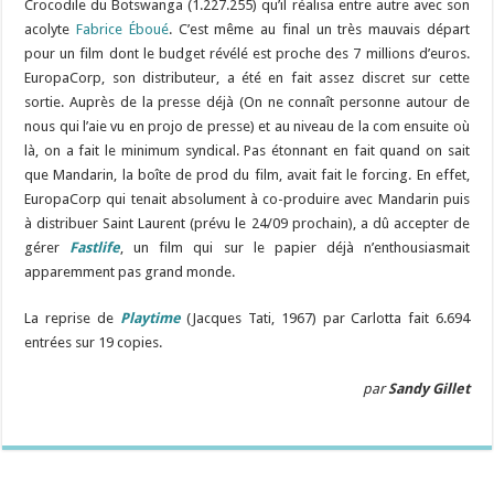
Crocodile du Botswanga (1.227.255) qu’il réalisa entre autre avec son
acolyte
Fabrice Éboué
. C’est même au final un très mauvais départ
pour un film dont le budget révélé est proche des 7 millions d’euros.
EuropaCorp, son distributeur, a été en fait assez discret sur cette
sortie. Auprès de la presse déjà (On ne connaît personne autour de
nous qui l’aie vu en projo de presse) et au niveau de la com ensuite où
là, on a fait le minimum syndical. Pas étonnant en fait quand on sait
que Mandarin, la boîte de prod du film, avait fait le forcing. En effet,
EuropaCorp qui tenait absolument à co-produire avec Mandarin puis
à distribuer Saint Laurent (prévu le 24/09 prochain), a dû accepter de
gérer
Fastlife
, un film qui sur le papier déjà n’enthousiasmait
apparemment pas grand monde.
La reprise de
Playtime
(Jacques Tati, 1967) par Carlotta fait 6.694
entrées sur 19 copies.
par
Sandy Gillet