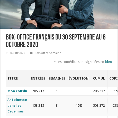
Box-office français du 30 septembre au 6
octobre 2020
07/10/2020
Box-Office Semaine
* Les comédies sont signalées en
bleu
TITRE
ENTRÉES
SEMAINES
ÉVOLUTION
CUMUL
COPI
Mon cousin
205.217
1
205.217
69
Antoinette
dans les
153.315
3
-15%
508.272
63
Cévennes