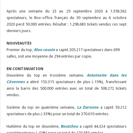
Après une semaine du 23 au 29 septembre 2020 à 1.358.362
spectateurs, le Box-office français du 30 septembre au 6 octobre
2020 perd 50.000 entrées. Résultat : 1.298.683 tickets vendus ces sept
derniers jours.
NOUVEAUTÉS
Premier du top,
Mon cousin
a capté 205.217 spectateurs dans 699
salles, soit une moyenne de 294 entrées par copie.
EN CONTINUATION
Deuxième du top en troisième semaine,
Antoinette dans les
Cévennes
a attiré 153.315 spectateurs de plus (-15%), franchissant
ainsi la barre des 500.000 entrées avec un total de 508.272 tickets
vendus.
Sixième du top en quatrième semaine,
La Daronne
a capté 59.212
spectateurs de plus (-33%) pour un total de 370.610 entrées.
Huitième du top en deuxième,
Boutchou
a capté 44.324 spectateurs
supplémentaires (-42%) pour un total de 120.583 entrées.