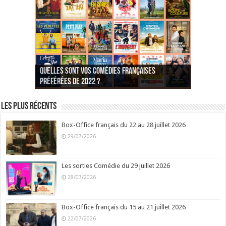
Quelles sont vos comédies françaises
Quel est votre personnage préféré du Père
Quelles sont vos comédies françaises
Quels sont vos 3 comédies de Jean-Marie Poiré
préférées de 2022 ?
Noël est une ordure ?
préférées de 2021 ?
Quel est votre « Gendarme » préféré ?
préférées ?
Quel est votre « Tati » préféré ?
Quel est votre « bronzé » préféré ?
Les plus récents
Box-Office français du 22 au 28 juillet 2026
29/07/2026
Les sorties Comédie du 29 juillet 2026
28/07/2026
Box-Office français du 15 au 21 juillet 2026
22/07/2026