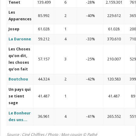
Tenet
139.499
6
-28%
2.159.301
76
Les
85.992
2
-40%
229.612
36
Apparences
Josep
61.028
1
61.028
20
La Daronne
59.212
4
-33%
370.610
71
Les Choses
qu’on dit,
57.157
3
-25%
210.007
52
les choses
qu’on fait
Boutchou
44.324
2
-42%
120.583
39
Un pays qui
se tient
41.487
1
41.487
89
sage
Le Bonheur
36.961
4
-41%
265.552
55
des uns…
Source : Ciné Chiffres / Photo : Mon cousin
© Pathé