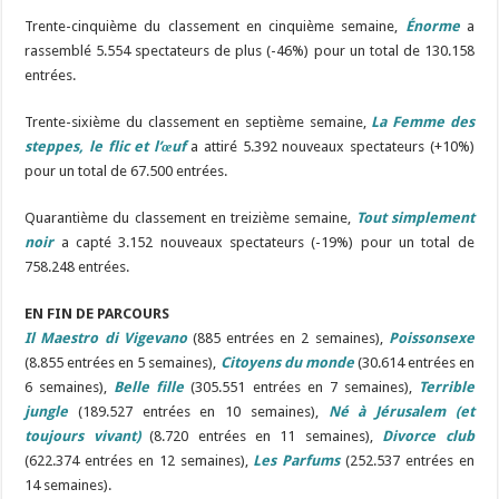
Trente-cinquième du classement en cinquième semaine,
Énorme
a
rassemblé 5.554 spectateurs de plus (-46%) pour un total de 130.158
entrées.
Trente-sixième du classement en septième semaine,
La Femme des
steppes, le flic et l’œuf
a attiré 5.392 nouveaux spectateurs (+10%)
pour un total de 67.500 entrées.
Quarantième du classement en treizième semaine,
Tout simplement
noir
a capté 3.152 nouveaux spectateurs (-19%) pour un total de
758.248 entrées.
EN FIN DE PARCOURS
Il Maestro di Vigevano
(885 entrées en 2 semaines),
Poissonsexe
(8.855 entrées en 5 semaines),
Citoyens du monde
(30.614 entrées en
6 semaines),
Belle fille
(305.551 entrées en 7 semaines),
Terrible
jungle
(189.527 entrées en 10 semaines),
Né à Jérusalem (et
toujours vivant)
(8.720 entrées en 11 semaines),
Divorce club
(622.374 entrées en 12 semaines),
Les Parfums
(252.537 entrées en
14 semaines).