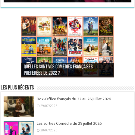
Quelles sont vos comédies françaises
Quel est votre personnage préféré du Père
Quelles sont vos comédies françaises
Quels sont vos 3 comédies de Jean-Marie Poiré
préférées de 2022 ?
Noël est une ordure ?
préférées de 2021 ?
Quel est votre « Gendarme » préféré ?
préférées ?
Quel est votre « Tati » préféré ?
Quel est votre « bronzé » préféré ?
Les plus récents
Box-Office français du 22 au 28 juillet 2026
29/07/2026
Les sorties Comédie du 29 juillet 2026
28/07/2026