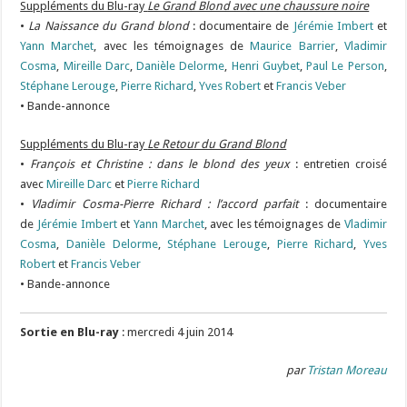
Suppléments du Blu-ray
Le Grand Blond avec une chaussure noire
•
La Naissance du Grand blond
: documentaire de
Jérémie Imbert
et
Yann Marchet
, avec les témoignages de
Maurice Barrier
,
Vladimir
Cosma
,
Mireille Darc
,
Danièle Delorme
,
Henri Guybet
,
Paul Le Person
,
Stéphane Lerouge
,
Pierre Richard
,
Yves Robert
et
Francis Veber
• Bande-annonce
Suppléments du Blu-ray
Le Retour du Grand Blond
•
François et Christine : dans le blond des yeux
: entretien croisé
avec
Mireille Darc
et
Pierre Richard
•
Vladimir Cosma-Pierre Richard : l’accord parfait
: documentaire
de
Jérémie Imbert
et
Yann Marchet
, avec les témoignages de
Vladimir
Cosma
,
Danièle Delorme
,
Stéphane Lerouge
,
Pierre Richard
,
Yves
Robert
et
Francis Veber
• Bande-annonce
Sortie en Blu-ray
: mercredi 4 juin 2014
par
Tristan Moreau