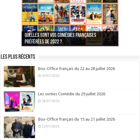
Quelles sont vos comédies françaises
Quel est votre personnage préféré du Père
Quelles sont vos comédies françaises
Quels sont vos 3 comédies de Jean-Marie Poiré
préférées de 2022 ?
Noël est une ordure ?
préférées de 2021 ?
Quel est votre « Gendarme » préféré ?
préférées ?
Quel est votre « Tati » préféré ?
Quel est votre « bronzé » préféré ?
Les plus récents
Box-Office français du 22 au 28 juillet 2026
29/07/2026
Les sorties Comédie du 29 juillet 2026
28/07/2026
Box-Office français du 15 au 21 juillet 2026
22/07/2026