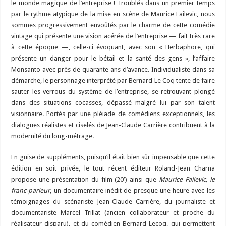
le monde magique de l’entreprise ! Troublés dans un premier temps
par le rythme atypique de la mise en scène de Maurice Failevic, nous
sommes progressivement envoûtés par le charme de cette comédie
vintage qui présente une vision acérée de l’entreprise — fait très rare
à cette époque —, celle-ci évoquant, avec son « Herbaphore, qui
présente un danger pour le bétail et la santé des gens », l’affaire
Monsanto avec près de quarante ans d’avance. Individualiste dans sa
démarche, le personnage interprété par Bernard Le Coq tente de faire
sauter les verrous du système de l’entreprise, se retrouvant plongé
dans des situations cocasses, dépassé malgré lui par son talent
visionnaire. Portés par une pléiade de comédiens exceptionnels, les
dialogues réalistes et ciselés de Jean-Claude Carrière contribuent à la
modernité du long-métrage.
En guise de suppléments, puisqu’il était bien sûr impensable que cette
édition en soit privée, le tout récent éditeur Roland-Jean Charna
propose une présentation du film (20′) ainsi que
Maurice Failevic, le
franc-parleur
, un documentaire inédit de presque une heure avec les
témoignages du scénariste Jean-Claude Carrière, du journaliste et
documentariste Marcel Trillat (ancien collaborateur et proche du
réalisateur disparu), et du comédien Bernard Lecoq, qui permettent