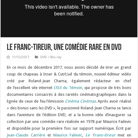
Le Franc-tireur, une comédie rare en DVD
11/12/2017
DVD / Blu-ray
En ce mois de décembre 2017, nous avons décidé de tirer un grand
coup de chapeau à Inser & Cut/L’œil du témoin, nouvel éditeur vidéo
créé par Roland-Jean Charna, également rédacteur en chef
de l’excellent site internet
L’Œil du Témoin
, qui propose de très bons
documentaires consacrés à des raretés cinématographiques dans la
lignée de ceux de feu l’émission
Cinéma Cinémas
. Après avoir réalisé
« des bonus sans les DVD », le passionné Roland-Jean Charna se lance
dans l’aventure de l’édition DVD, et a la bonne idée d’inaugurer sa
collection par une comédie rare réalisée en 1978 par Maurice Failevic
et disponible pour la première fois sur support numérique. Écrit par
Jean-Claude Carrière
et
Maurice Failevic
,
Le Franc-tireur
met en