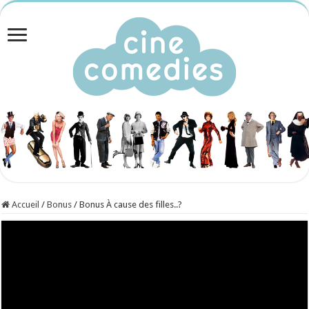
Accueil
/
Bonus
/
Bonus À cause des filles..?