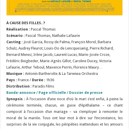
À CAUSE DES FILLES..?
Réalisation :
Pascal Thomas
Scénario :
Pascal Thomas, Nathalie Lafaurie
Casting :
José Garcia, Rossy de Palma, François Morel, Barbara
Schulz, Audrey Fleurot, Louis-Do de Lencquesaing, Pierre Richard,
Bernard Menez, Irène Jacob, Laurent Lucas, Marie-Josée Croze,
Frédéric Beigbeder, Marie-Agnès Gillot, Caroline Ducey, Victoria
Lafaurie, Arthur Teboul, Maxence Perrin, Florence Maury…
Musique :
Antonin Bartherotte & La Tarwiwa Orchestra
Pays :
France /
Durée :
1h36
Distribution :
Paradis Films
Bande-annonce
/
Page officielle
/
Dossier de presse
Synopsis :
À l’occasion d’une noce d’où le mari s’est enfui, à peine la
cérémonie terminée, chacun, en guise d’épithalame – ce chant
composé à l’occasion d’un mariage – va s’employer à remonter le
moral de la mariée. Tous ont leur mot à dire sur l’inconstance, les
surprises de la vie conjugale, les péripéties inattendues et les amours