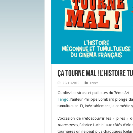
Ça tourne mal ! L’histoire 
20/11/2019
Livres
Oubliez les strass et paillettes du 7ème Art
Tengo
, l’auteur Philippe Lombard plonge da
tumultueuse. Et, inévitablement, la comédie 
L’occasion de (re)découvrir les « pires »
manœuvres
, Fabrice Luchini aux côtés d’A
tournages on ne peut plus chaotiques (celui