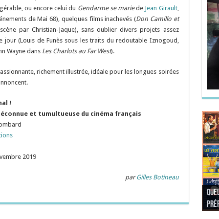
ngérable, ou encore celui du
Gendarme se marie
de
Jean Girault
,
nements de Mai 68), quelques films inachevés (
Don Camillo et
cène par Christian-Jaque), sans oublier divers projets assez
 le jour (Louis de Funès sous les traits du redoutable Iznogoud,
John Wayne dans
Les Charlots au Far West
).
assionnante, richement illustrée, idéale pour les longues soirées
’annoncent.
al !
méconnue et tumultueuse du cinéma français
Lombard
tions
novembre 2019
par
Gilles Botineau
Quel
Quel
Quel
Quel
préf
Noël
préf
Quel
pré
Quel
Quel