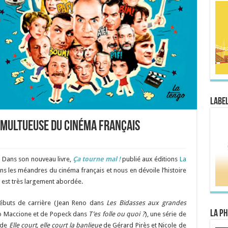
Label
tumultueuse du cinéma français
… Dans son nouveau livre,
Ça tourne mal !
publié aux éditions
La
ns les méandres du cinéma français et nous en dévoile l’histoire
y est très largement abordée.
 débuts de carrière (Jean Reno dans
Les Bidasses aux grandes
La Ph
ldo Maccione et de Popeck dans
T’es folle ou quoi ?
), une série de
 de
Elle court, elle court la banlieue
de Gérard Pirès et Nicole de