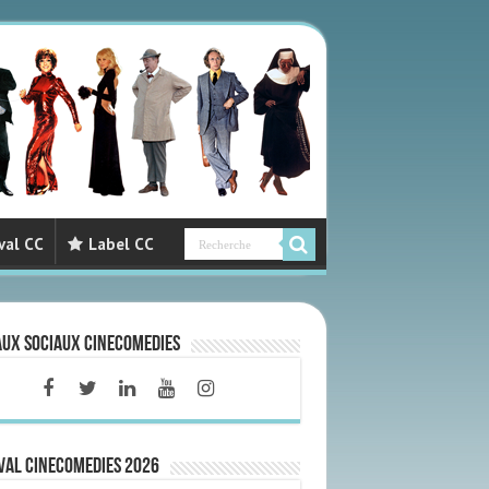
val CC
Label CC
aux sociaux CineComedies
VAL CINECOMEDIES 2026