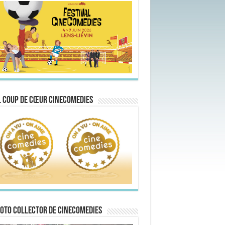
 Coup de Cœur CineComedies
oto collector de CineComedies