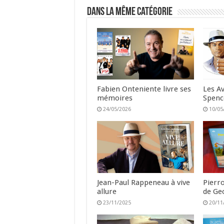
Dans la même catégorie
Fabien Onteniente livre ses
Les A
mémoires
Spenc
24/05/2026
10/05
Jean-Paul Rappeneau à vive
Pierro
allure
de Ge
23/11/2025
20/11