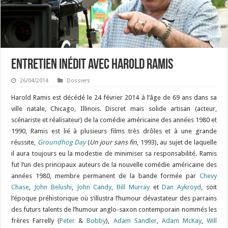
Entretien inédit avec Harold Ramis
26/04/2014
Dossiers
Harold Ramis est décédé le 24 février 2014 à l’âge de 69 ans dans sa
ville natale, Chicago, Illinois. Discret mais solide artisan (acteur,
scénariste et réalisateur) de la comédie américaine des années 1980 et
1990, Ramis est lié à plusieurs films très drôles et à une grande
réussite,
Groundhog Day
(
Un jour sans fin
, 1993), au sujet de laquelle
il aura toujours eu la modestie de minimiser sa responsabilité. Ramis
fut l’un des principaux auteurs de la nouvelle comédie américaine des
années 1980, membre permanent de la bande formée par
Chevy
Chase
,
John Belushi
,
John Candy
,
Bill Murray
et
Dan Aykroyd
, soit
l’époque préhistorique où s’illustra l’humour dévastateur des parrains
des futurs talents de l’humour anglo-saxon contemporain nommés les
frères Farrelly (
Peter
&
Bobby
),
Adam Sandler
,
Adam McKay
,
Will