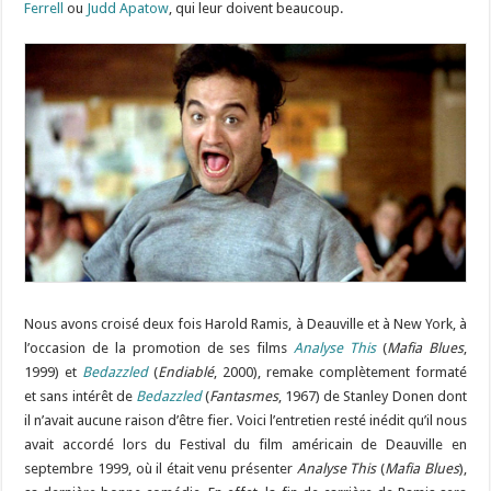
Ferrell
ou
Judd Apatow
, qui leur doivent beaucoup.
Nous avons croisé deux fois Harold Ramis, à Deauville et à New York, à
l’occasion de la promotion de ses films
Analyse This
(
Mafia Blues
,
1999) et
Bedazzled
(
Endiablé
, 2000), remake complètement formaté
et sans intérêt de
Bedazzled
(
Fantasmes
, 1967) de Stanley Donen dont
il n’avait aucune raison d’être fier. Voici l’entretien resté inédit qu’il nous
avait accordé lors du Festival du film américain de Deauville en
septembre 1999, où il était venu présenter
Analyse This
(
Mafia Blues
),