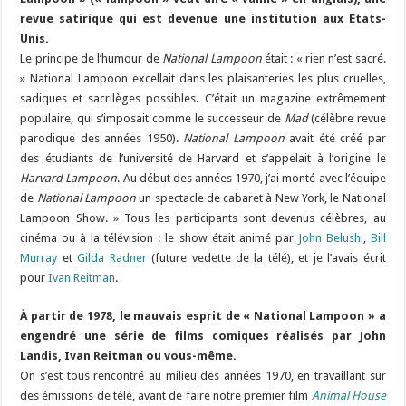
revue satirique qui est devenue une institution aux Etats-
Unis.
Le principe de l’humour de
National Lampoon
était : « rien n’est sacré.
» National Lampoon excellait dans les plaisanteries les plus cruelles,
sadiques et sacrilèges possibles. C’était un magazine extrêmement
populaire, qui s’imposait comme le successeur de
Mad
(célèbre revue
parodique des années 1950).
National Lampoon
avait été créé par
des étudiants de l’université de Harvard et s’appelait à l’origine le
Harvard Lampoon
. Au début des années 1970, j’ai monté avec l’équipe
de
National Lampoon
un spectacle de cabaret à New York, le National
Lampoon Show. » Tous les participants sont devenus célèbres, au
cinéma ou à la télévision : le show était animé par
John Belushi
,
Bill
Murray
et
Gilda Radner
(future vedette de la télé), et je l’avais écrit
pour
Ivan Reitman
.
À partir de 1978, le mauvais esprit de « National Lampoon » a
engendré une série de films comiques réalisés par John
Landis, Ivan Reitman ou vous-même.
On s’est tous rencontré au milieu des années 1970, en travaillant sur
des émissions de télé, avant de faire notre premier film
Animal House