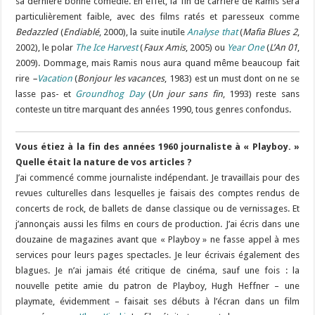
sa dernière bonne comédie. En effet, la fin de carrière de Ramis sera
particulièrement faible, avec des films ratés et paresseux comme
Bedazzled
(
Endiablé
, 2000), la suite inutile
Analyse that
(
Mafia Blues 2
,
2002), le polar
The Ice Harvest
(
Faux Amis
, 2005) ou
Year One
(
L’An 01
,
2009). Dommage, mais Ramis nous aura quand même beaucoup fait
rire
–
Vacation
(
Bonjour les vacances
, 1983) est un must dont on ne se
lasse pas- et
Groundhog Day
(
Un jour sans fin
, 1993) reste sans
conteste un titre marquant des années 1990, tous genres confondus.
Vous étiez à la fin des années 1960 journaliste à « Playboy. »
Quelle était la nature de vos articles ?
J’ai commencé comme journaliste indépendant. Je travaillais pour des
revues culturelles dans lesquelles je faisais des comptes rendus de
concerts de rock, de ballets de danse classique ou de vernissages. Et
j’annonçais aussi les films en cours de production. J’ai écris dans une
douzaine de magazines avant que « Playboy » ne fasse appel à mes
services pour leurs pages spectacles. Je leur écrivais également des
blagues. Je n’ai jamais été critique de cinéma, sauf une fois : la
nouvelle petite amie du patron de Playboy, Hugh Heffner – une
playmate, évidemment – faisait ses débuts à l’écran dans un film