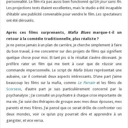
personnalité. Le film n’a pas aussi bien fonctionné qu’
Un jour sans fin
.
Les projections tests étaient excellentes, mais le studio a été incapable
d’établir une publicité convenable pour vendre le film. Les spectateurs
ont été déroutés.
Après ces films surprenants,
Mafia Blues
marque-t-il un
retour à la comédie traditionnelle, plus réaliste ?
Je ne pense jamais à un plan de carrière, je cherche simplement à faire
du bon travail, à me concentrer sur des projets de films qui signifient
quelque chose pour moi. Et tant pis si le résultat s’avère décevant. Je
préfère rater un film qui me tient à cœur que de réussir une
commande impersonnelle. Le script de
Mafia blues
représentait une
aubaine, car il contenait deux aspects intéressants. D’une part j’aime
beaucoup les films sur la mafia, comme
Le Parrain
et les films de
Scorsese
, d’autre part je suis particulièrement concerné par la
psychanalyse ; j’ai consulté un psychiatre à chaque crise importante de
ma vie. J’ai suivi des thérapies de groupe avec mes deux épouses, mes
parents et mes frères. J’ai pensé que ce serait drôle de confronter ces
deux mondes, voir ce qu’un psy pourrait dire et apprendre à un
gangster, et vice versa.