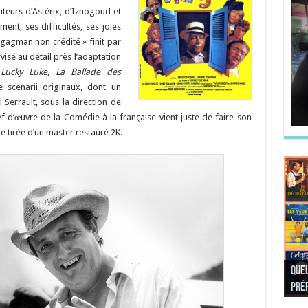
teurs d’Astérix, d’Iznogoud et
nt, ses difficultés, ses joies
gagman non crédité » finit par
visé au détail près l’adaptation
,
Lucky Luke
,
La Ballade des
e scenarii originaux, dont un
 Serrault, sous la direction de
f d’œuvre de la Comédie à la française vient juste de faire son
e tirée d’un master restauré 2K.
Quel
Quel
Quel
Quel
préf
Noël
préf
Quel
pré
Quel
Quel