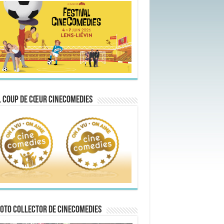
 Coup de Cœur CineComedies
oto collector de CineComedies