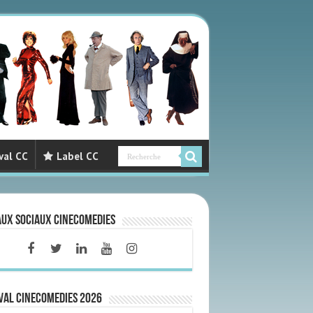
val CC
Label CC
aux sociaux CineComedies
VAL CINECOMEDIES 2026