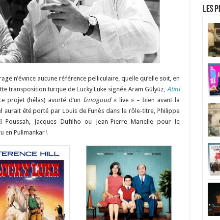
Les p
rage n’évince aucune référence pelliculaire, quelle qu’elle soit, en
ette transposition turque de Lucky Luke signée Aram Gülyüz,
Atini
 ce projet (hélas) avorté d’un
Iznogoud
« live » – bien avant la
 aurait été porté par Louis de Funès dans le rôle-titre, Philippe
El Poussah, Jacques Dufilho ou Jean-Pierre Marielle pour le
u en Pullmankar !