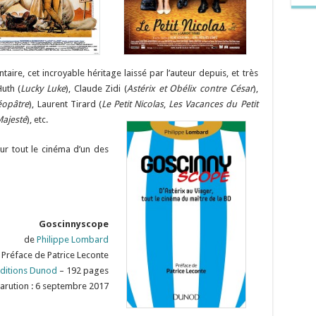
aire, cet incroyable héritage laissé par l’auteur depuis, et très
uth (
Lucky Luke
), Claude Zidi (
Astérix et Obélix contre César
),
léopâtre
), Laurent Tirard (
Le Petit Nicolas
,
Les Vacances du Petit
Majesté
), etc.
sur tout le cinéma d’un des
Goscinnyscope
de
Philippe Lombard
Préface de Patrice Leconte
ditions Dunod
– 192 pages
arution : 6 septembre 2017