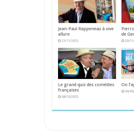
Jean-Paul Rappeneau à vive
Pierro
allure
de Ge
23/11/2025
20/11
Le grand quiz des comédies
On l’a
françaises
04/09
08/10/2023