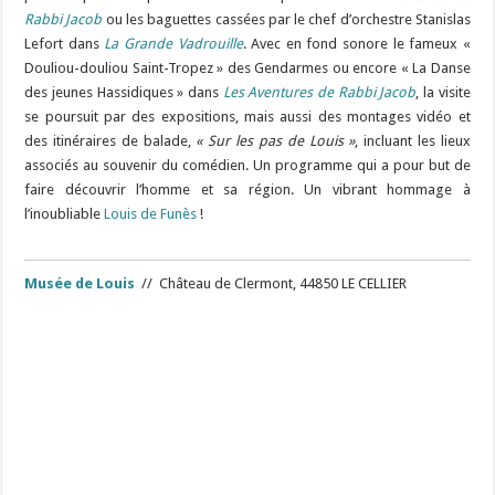
Rabbi Jacob
ou l
es baguettes cassées par le chef d’orchestre Stanislas
Lefort dans
La Grande Vadrouille
. Avec en fond sonore le fameux «
Douliou-douliou Saint-Tropez » des Gendarmes ou encore « La Danse
des jeunes Hassidiques » dans
Les Aventures de Rabbi Jacob
, la visite
se poursuit par des expositions, mais aussi des montages vidéo et
des itinéraires de balade,
« Sur les pas de Louis »
, incluant les lieux
associés au souvenir du comédien. Un programme qui a pour but de
faire découvrir l’homme et sa région. Un vibrant hommage à
l’inoubliable
Louis de Funès
!
Musée de Louis
// Château de Clermont, 44850 LE CELLIER