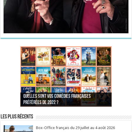
Quelles sont vos comédies françaises
Quel est votre personnage préféré du Père
Quelles sont vos comédies françaises
Quels sont vos 3 comédies de Jean-Marie Poiré
préférées de 2022 ?
Noël est une ordure ?
préférées de 2021 ?
Quel est votre « Gendarme » préféré ?
préférées ?
Quel est votre « Tati » préféré ?
Quel est votre « bronzé » préféré ?
Les plus récents
Box-Office français du 29 juillet au 4 août 2026