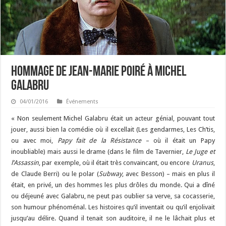
Hommage de Jean-Marie Poiré à Michel
Galabru
04/01/2016
Événements
« Non seulement Michel Galabru était un acteur génial, pouvant tout
jouer, aussi bien la comédie où il excellait (Les gendarmes, Les Ch’tis,
ou avec moi,
Papy fait de la Résistance
– où il était un Papy
inoubliable) mais aussi le drame (dans le film de Tavernier,
Le Juge et
l’Assassin
, par exemple, où il était très convaincant, ou encore
Uranus
,
de Claude Berri) ou le polar (
Subway
, avec Besson) – mais en plus il
était, en privé, un des hommes les plus drôles du monde. Qui a dîné
ou déjeuné avec Galabru, ne peut pas oublier sa verve, sa cocasserie,
son humour phénoménal. Les histoires qu’il inventait ou qu’il enjolivait
jusqu’au délire. Quand il tenait son auditoire, il ne le lâchait plus et