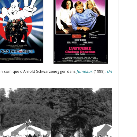
sion comique d’Arnold Schwarzenegger dans
Jumeaux
(1988),
Un