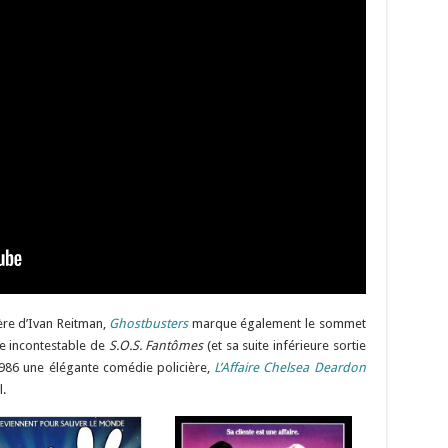
ère d’Ivan Reitman,
Ghostbusters
marque également le sommet
te incontestable de
S.O.S. Fantômes
(et sa suite inférieure sortie
1986 une élégante comédie policière,
L’Affaire Chelsea Deardon
.