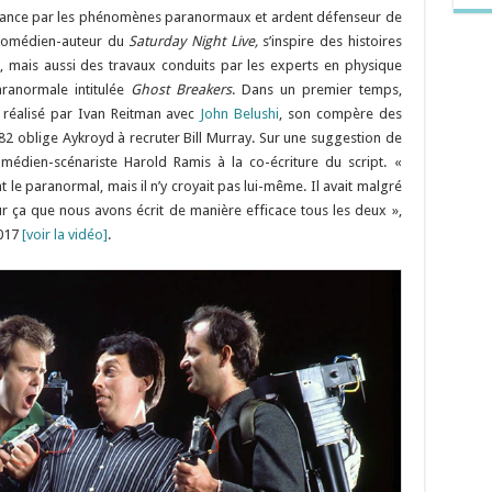
nfance par les phénomènes paranormaux et ardent défenseur de
 comédien-auteur du
Saturday Night Live,
s’inspire des histoires
, mais aussi des travaux conduits par les experts en physique
ranormale intitulée
Ghost Breakers
. Dans un premier temps,
m réalisé par Ivan Reitman avec
John Belushi
, son compère des
982 oblige Aykroyd à recruter Bill Murray. Sur une suggestion de
édien-scénariste Harold Ramis à la co-écriture du script. «
t le paranormal, mais il n’y croyait pas lui-même. Il avait malgré
our ça que nous avons écrit de manière efficace tous les deux »,
2017
[voir la vidéo]
.