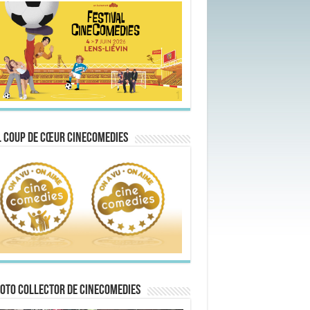
 Coup de Cœur CineComedies
oto collector de CineComedies