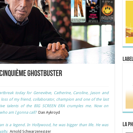
Label
 cinquième Ghostbuster
artbreak today for Geneviève, Catherine, Caroline, Jason and
 loss of my friend, collaborator, champion and one of the last
ative talents of the BIG SCREEN ERA crumples me. Now on
who am I gonna call?
Dan Aykroyd
La Ph
an is a legend. In Hollywood, he was bigger than life. He was
alty.
Arnold Schwarzenegger