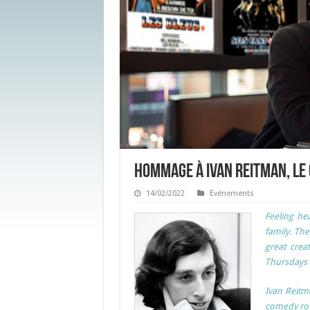
Hommage à Ivan Reitman, le
14/02/2022
Événements
Feeling he
family. The
great cre
Thursdays 
Ivan Reitm
comedy roy