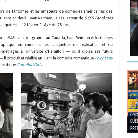
urs de fantômes et les amateurs de comédies américaines des
 sont en deuil : Ivan Reitman, le réalisateur de
S.O.S Fantômes
a quittés le 12 février à l’âge de 75 ans.
re 1946 avant de grandir au Canada, Ivan Reitman effectue ses
graphique en cumulant les casquettes de réalisateur et de
-métrages à l’université d’Hamilton — où il croise ses futurs
— il produit et réalise en 1971 la comédie romantique
Foxy Lady
horrifique
Cannibal Girls
.
Quel
Quel
Quel
Quel
préf
Noël
préf
Quel
pré
Quel
Quel