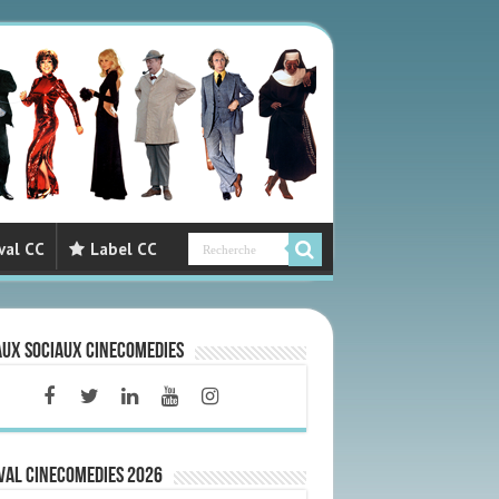
val CC
Label CC
aux sociaux CineComedies
VAL CINECOMEDIES 2026