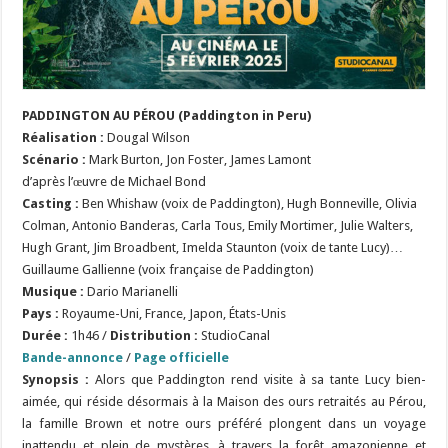
PADDINGTON AU PÉROU (Paddington in Peru)
Réalisation
:
Dougal Wilson
Scénario
:
Mark Burton, Jon Foster, James Lamont
d’après l’œuvre de Michael Bond
Casting :
Ben Whishaw (voix de Paddington), Hugh Bonneville, Olivia
Colman, Antonio Banderas, Carla Tous, Emily Mortimer, Julie Walters,
Hugh Grant, Jim Broadbent, Imelda Staunton (voix de tante Lucy)…
Guillaume Gallienne (voix française de Paddington)
Musique :
Dario Marianelli
Pays :
Royaume-Uni, France, Japon, États-Unis
Durée :
1h46 /
Distribution :
StudioCanal
Bande-annonce
/
Page officielle
Synopsis :
Alors que Paddington rend visite à sa tante Lucy bien-
aimée, qui réside désormais à la Maison des ours retraités au Pérou,
la famille Brown et notre ours préféré plongent dans un voyage
inattendu et plein de mystères, à travers la forêt amazonienne et