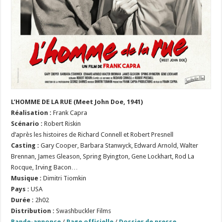
L’HOMME DE LA RUE (Meet John Doe, 1941)
Réalisation
:
Frank Capra
Scénario
:
Robert Riskin
d’après les histoires de Richard Connell et Robert Presnell
Casting :
Gary Cooper, Barbara Stanwyck, Edward Arnold, Walter
Brennan, James Gleason, Spring Byington, Gene Lockhart, Rod La
Rocque, Irving Bacon…
Musique :
Dimitri Tiomkin
Pays :
USA
Durée :
2h02
Distribution :
Swashbuckler Films
Bande-annonce
/
Page officielle
/
Dossier de presse