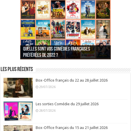
Quelles sont vos comédies françaises
Quel est votre personnage préféré du Père
Quelles sont vos comédies françaises
Quels sont vos 3 comédies de Jean-Marie Poiré
préférées de 2022 ?
Noël est une ordure ?
préférées de 2021 ?
Quel est votre « Gendarme » préféré ?
préférées ?
Quel est votre « Tati » préféré ?
Quel est votre « bronzé » préféré ?
Les plus récents
Box-Office français du 22 au 28 juillet 2026
29/07/2026
Les sorties Comédie du 29 juillet 2026
28/07/2026
Box-Office français du 15 au 21 juillet 2026