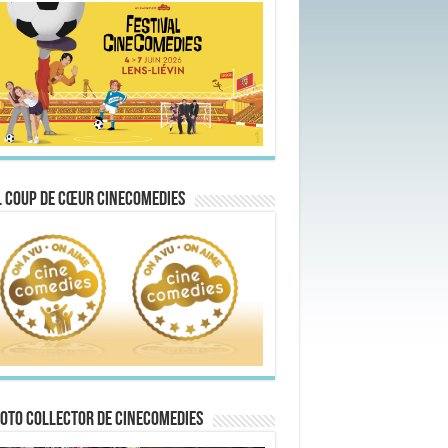
 Coup de Cœur CineComedies
oto collector de CineComedies