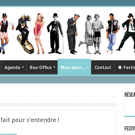
Agenda
Box-Office
Mais aussi…
Contact
Festi
Rése
fait pour s’entendre !
FESTI