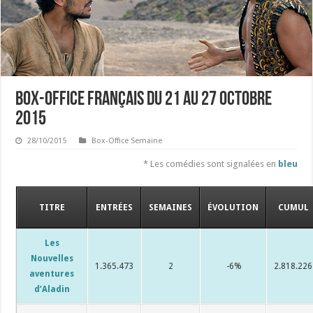
Box-office français du 21 au 27 octobre
2015
28/10/2015
Box-Office Semaine
* Les comédies sont signalées en
bleu
TITRE
ENTRÉES
SEMAINES
ÉVOLUTION
CUMUL
Les
Nouvelles
1.365.473
2
-6%
2.818.226
aventures
d’Aladin