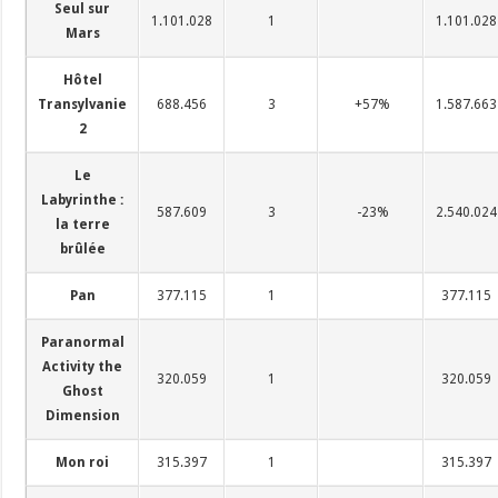
Seul sur
1.101.028
1
1.101.028
Mars
Hôtel
Transylvanie
688.456
3
+57%
1.587.663
2
Le
Labyrinthe :
587.609
3
-23%
2.540.024
la terre
brûlée
Pan
377.115
1
377.115
Paranormal
Activity the
320.059
1
320.059
Ghost
Dimension
Mon roi
315.397
1
315.397