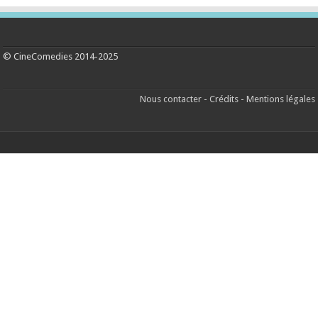
© CineComedies 2014-2025
Nous contacter
-
Crédits
-
Mentions légales