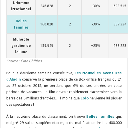
L’Homme
248.828
2
-30%
603.515
irrationnel
Belles
160.020
2
-30%
387.334
familles
Mune : le
gardien de
159.949
2
+25%
288.228
la lune
Source : Ciné Chiffres
Pour la deuxième semaine consécutive,
Les Nouvelles aventures
d’Aladin
conserve la première place de ce Box-office français du 21
au 27 octobre 2015, ne perdant que 6% de ses entrées en cette
période de vacances. Le film devrait rapidement s’acheminer vers la
barre des 5 millions d’entrées… à moins que
Lolo
ne vienne lui piquer
des spectateurs !
À la neuvième place du classement, on trouve
Belles familles
qui,
malgré 29 salles supplémentaires, a du mal à atteindre les 400.000