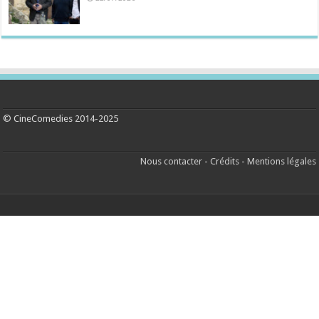
© CineComedies 2014-2025
Nous contacter
-
Crédits
-
Mentions légales