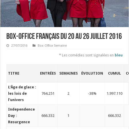
Box-office français du 20 au 26 juillet 2016
27/07/2016
Box-Office Semaine
* Les comédies sont signalées en
bleu
TITRE
ENTRÉES
SEMAINES
ÉVOLUTION
CUMUL
C
L’Âge de glace :
les lois de
764.251
2
-38%
1.997.110
l’univers
Independence
Day :
666.332
1
666.332
Resurgence