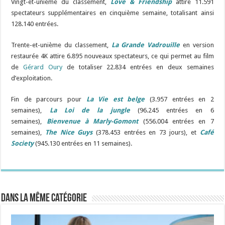
Vingt-et-unième du classement,
Love & Friendship
attire 11.591
spectateurs supplémentaires en cinquième semaine, totalisant ainsi
128.140 entrées.
Trente-et-unième du classement,
La Grande Vadrouille
en version
restaurée 4K attire 6.895 nouveaux spectateurs, ce qui permet au film
de
Gérard Oury
de totaliser 22.834 entrées en deux semaines
d’exploitation.
Fin de parcours pour
La Vie est belge
(3.957 entrées en 2
semaines),
La Loi de la jungle
(96.245 entrées en 6
semaines),
Bienvenue à Marly-Gomont
(556.004 entrées en 7
semaines),
The Nice Guys
(378.453 entrées en 73 jours), et
Café
Society
(945.130 entrées en 11 semaines).
Dans la même catégorie