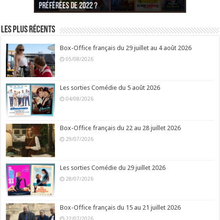
préférées de 2022 ?
Noël est une ordure ?
préférées de 2021 ?
Quel est votre « Gendarme » préféré ?
préférées ?
Quel est votre « Tati » préféré ?
Quel est votre « bronzé » préféré ?
Les plus récents
Box-Office français du 29 juillet au 4 août 2026
05/08/2026
Les sorties Comédie du 5 août 2026
04/08/2026
Box-Office français du 22 au 28 juillet 2026
29/07/2026
Les sorties Comédie du 29 juillet 2026
28/07/2026
Box-Office français du 15 au 21 juillet 2026
22/07/2026