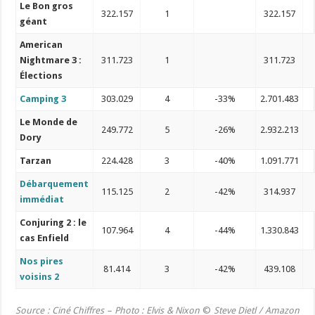
Le Bon gros
322.157
1
322.157
géant
American
Nightmare 3 :
311.723
1
311.723
Élections
Camping 3
303.029
4
-33%
2.701.483
Le Monde de
249.772
5
-26%
2.932.213
Dory
Tarzan
224.428
3
-40%
1.091.771
Débarquement
115.125
2
-42%
314.937
immédiat
Conjuring 2 : le
107.964
4
-44%
1.330.843
cas Enfield
Nos pires
81.414
3
-42%
439.108
voisins 2
Source : Ciné Chiffres – Photo :
Elvis & Nixon
©
Steve Dietl / Amazon