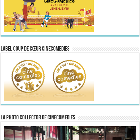
Label Coup de Cœur CineComedies
La Photo collector de CineComedies