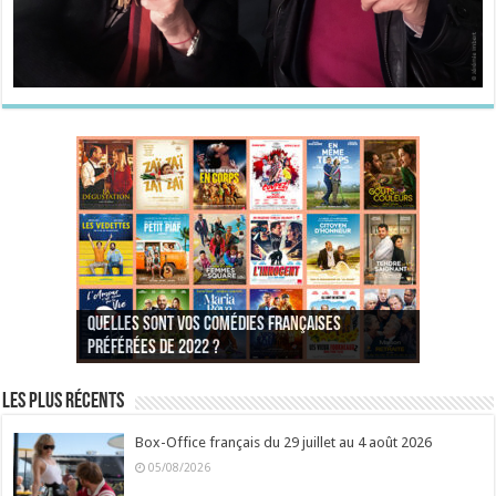
Quelles sont vos comédies françaises
Quel est votre personnage préféré du Père
Quelles sont vos comédies françaises
Quels sont vos 3 comédies de Jean-Marie Poiré
préférées de 2022 ?
Noël est une ordure ?
préférées de 2021 ?
Quel est votre « Gendarme » préféré ?
préférées ?
Quel est votre « Tati » préféré ?
Quel est votre « bronzé » préféré ?
Les plus récents
Box-Office français du 29 juillet au 4 août 2026
05/08/2026