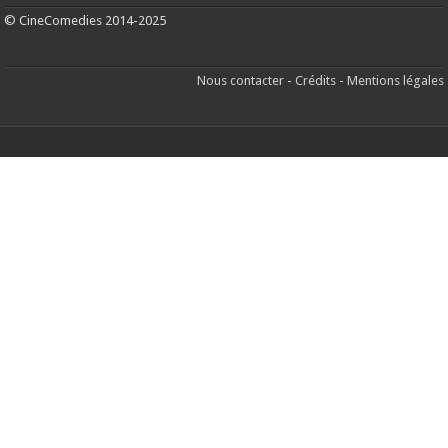
© CineComedies 2014-2025
Nous contacter
-
Crédits
-
Mentions légales