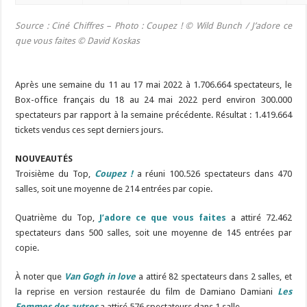
Source : Ciné Chiffres – Photo : Coupez ! ©
Wild Bunch
/ J’adore ce
que vous faites © David Koskas
Après une semaine du 11 au 17 mai 2022 à 1.706.664 spectateurs, le
Box-office français du 18 au 24 mai 2022 perd environ 300.000
spectateurs par rapport à la semaine précédente. Résultat : 1.419.664
tickets vendus ces sept derniers jours.
NOUVEAUTÉS
Troisième du Top,
Coupez !
a réuni 100.526 spectateurs dans 470
salles, soit une moyenne de 214 entrées par copie.
Quatrième du Top,
J’adore ce que vous faites
a attiré 72.462
spectateurs dans 500 salles, soit une moyenne de 145 entrées par
copie.
À noter que
Van Gogh in love
a attiré 82 spectateurs dans 2 salles, et
la reprise en version restaurée du film de Damiano Damiani
Les
Femmes des autres
a attiré 576 spectateurs dans 1 salle.