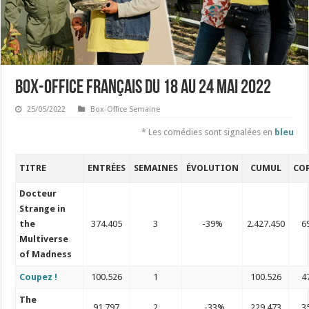
Box-Office français du 18 au 24 mai 2022
25/05/2022
Box-Office Semaine
* Les comédies sont signalées en
bleu
TITRE
ENTRÉES
SEMAINES
ÉVOLUTION
CUMUL
COP
Docteur
Strange in
the
374.405
3
-39%
2.427.450
6
Multiverse
of Madness
Coupez !
100.526
1
100.526
4
The
91.797
2
-33%
229.473
3