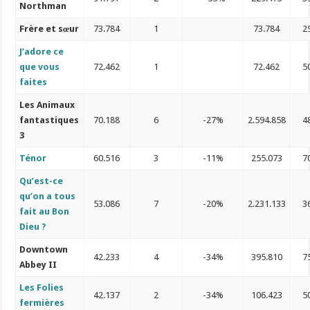
Northman
Frère et sœur
73.784
1
73.784
2
J’adore ce
que vous
72.462
1
72.462
5
faites
Les Animaux
fantastiques
70.188
6
-27%
2.594.858
4
3
Ténor
60.516
3
-11%
255.073
7
Qu’est-ce
qu’on a tous
53.086
7
-20%
2.231.133
3
fait au Bon
Dieu ?
Downtown
42.233
4
-34%
395.810
7
Abbey II
Les Folies
42.137
2
-34%
106.423
5
fermières