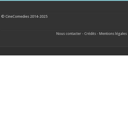
© CineComedies 2014-2025
Nous contacter
-
Crédits
-
Mentions légales