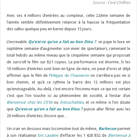
Source : Ciné Chiffres
Avec ses 4 millions d’entrées au compteur, cette 22ème semaine de
l’année semble définitivement relancer à la hausse la fréquentation
des salles quelque peu en berne depuis 15 jours.
L’increvable
Qu’est-ce qu’on a fait au bon Dieu ?
se paye le luxe en
septième semaine d’augmenter son vivier de spectateurs, ramenant le
total hebdo au même niveau que la cinquième semaine qui proposait
de surcroît le film sur 821 copies. La performance est énorme. Si les
10 millions d’entrées sont bien en ligne de mire, on peut d’ores et déjà
affirmer que le film de
Philippe de Chauveron
ne s’arrêtera pas en si
bon chemin, et qu’à ce rythme la barre des 12 millions est plus
qu’envisageable. Au-delà, c’est encore l’inconnu mais ce qui est certain
c’est que l’on touche ici au phénomène de société, à l’instar d’un
Bienvenue chez les Ch’tis
ou
Intouchables
,
et ce même si l’on doute
que
Qu’est-ce qu’on a fait au bon Dieu ?
puisse aller flirter avec les
20 millions d’entrées. Encore que…
Un cran en dessous mais locomotive tout de même,
Barbecue
permet
à son réalisateur
Eric Lavaine
d’effacer les 1 428 852 de
Bienvenue à