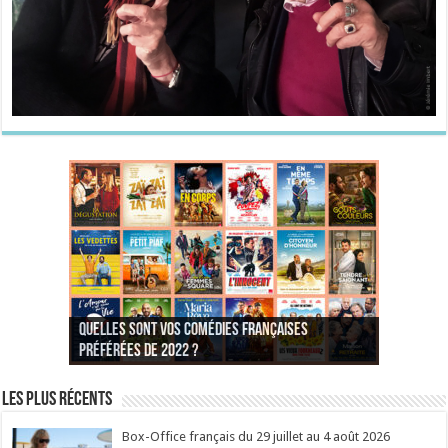
Quelles sont vos comédies françaises
Quel est votre personnage préféré du Père
Quelles sont vos comédies françaises
Quels sont vos 3 comédies de Jean-Marie Poiré
préférées de 2022 ?
Noël est une ordure ?
préférées de 2021 ?
Quel est votre « Gendarme » préféré ?
préférées ?
Quel est votre « Tati » préféré ?
Quel est votre « bronzé » préféré ?
Les plus récents
Box-Office français du 29 juillet au 4 août 2026