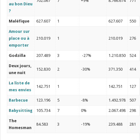
702.067
7
+9%
8.766.674
771
au bon Dieu
?
Maléfique
627.607
1
627.607
550
Amour sur
place ou à
210.019
1
210.019
276
emporter
Godzilla
207.489
3
-27%
1.210.850
524
Deux jours,
152.830
2
-30%
371.350
414
une nuit
L
a liste de
142.751
1
142.751
127
mes envies
Barbecue
123.196
5
-8%
1.492.978
507
Babysitting
105.734
7
0%
2.067.498
298
The
84.583
3
-19%
239.488
281
Homesman