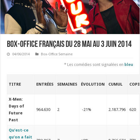
Box-office français du 28 mai au 3 juin 2014
04/06/2014
Box-Office Semaine
* Les comédies sont signalées en
bleu
TITRE
ENTRÉES
SEMAINES
ÉVOLUTION
CUMUL
COPI
X-Men:
Days of
964.630
2
-21%
2.187.796
620
Future
Past
Qu’est-ce
qu’on a fait