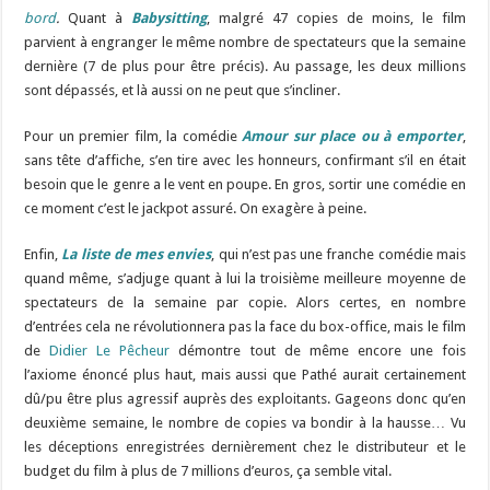
bord
.
Quant à
Babysitting
, malgré 47 copies de moins, le film
parvient à engranger le même nombre de spectateurs que la semaine
dernière (7 de plus pour être précis). Au passage, les deux millions
sont dépassés, et là aussi on ne peut que s’incliner.
Pour un premier film, la comédie
Amour sur place ou à emporter
,
sans tête d’affiche, s’en tire avec les honneurs, confirmant s’il en était
besoin que le genre a le vent en poupe. En gros, sortir une comédie en
ce moment c’est le jackpot assuré. On exagère à peine.
Enfin,
L
a liste de mes envies
, qui n’est pas une franche comédie mais
quand même, s’adjuge quant à lui la troisième meilleure moyenne de
spectateurs de la semaine par copie. Alors certes, en nombre
d’entrées cela ne révolutionnera pas la face du box-office, mais le film
de
Didier Le Pêcheur
démontre tout de même encore une fois
l’axiome énoncé plus haut, mais aussi que Pathé aurait certainement
dû/pu être plus agressif auprès des exploitants. Gageons donc qu’en
deuxième semaine, le nombre de copies va bondir à la hausse… Vu
les déceptions enregistrées dernièrement chez le distributeur et le
budget du film à plus de 7 millions d’euros, ça semble vital.