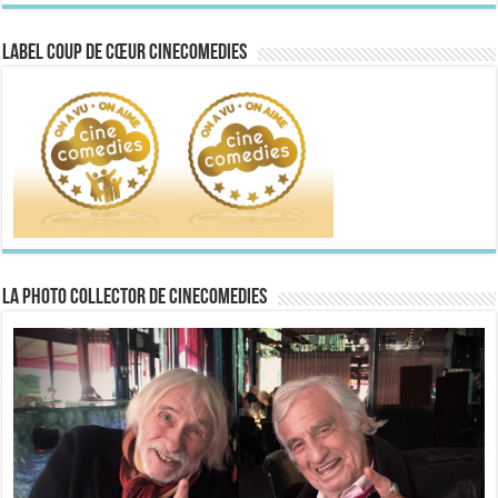
Label Coup de Cœur CineComedies
La Photo collector de CineComedies