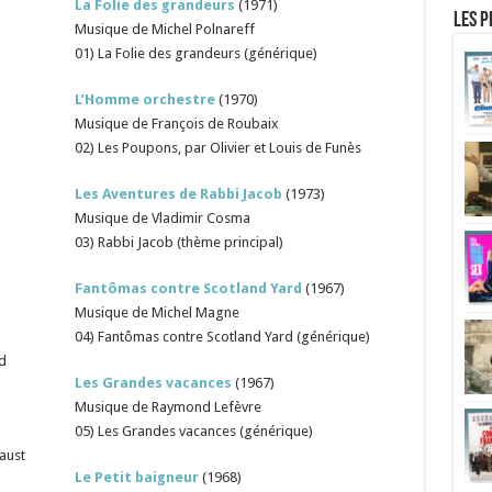
La Folie des grandeurs
(1971)
Les p
Musique de Michel Polnareff
01) La Folie des grandeurs (générique)
L’Homme orchestre
(1970)
Musique de François de Roubaix
02) Les Poupons, par Olivier et Louis de Funès
Les Aventures de Rabbi Jacob
(1973)
Musique de Vladimir Cosma
03) Rabbi Jacob (thème principal)
Fantômas contre Scotland Yard
(1967)
Musique de Michel Magne
04) Fantômas contre Scotland Yard (générique)
d
Les Grandes vacances
(1967)
Musique de Raymond Lefèvre
05) Les Grandes vacances (générique)
aust
Le Petit baigneur
(1968)