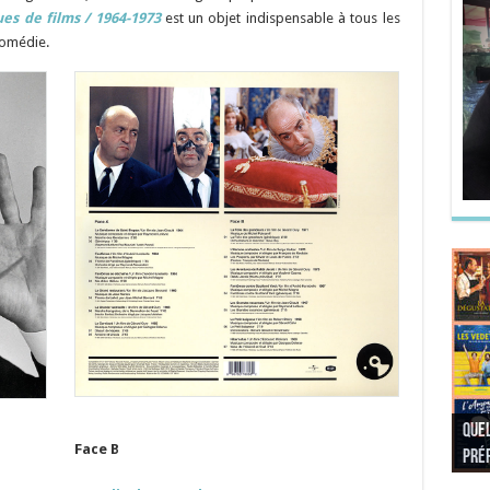
es de films / 1964-1973
est un objet indispensable à tous les
comédie.
Quel
Quel
Quel
Quel
Face B
préf
Noël
préf
Quel
pré
Quel
Quel