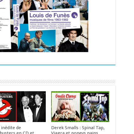
 inédite de
Derek Smalls : Spinal Tap,
busters en CD et
Viagra et poneys nains