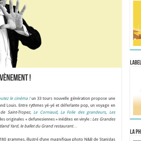
Label
évènement !
utez le cinéma !
un 33 tours nouvelle génération propose une
d Louis. Entre rythmes yé-yé et déferlante pop, un voyage en
de Saint-Tropez,
Le Corniaud
,
La Folie des grandeurs
,
Les
des originales « defunesiennes » inédites en vinyle :
Les Grandes
land Yard, le ballet du Grand restaurant
…
La Ph
 180 grammes, illustré d’une magnifique photo N&B de Stanislas