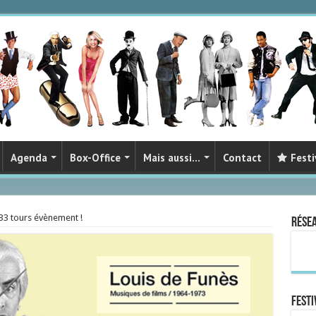
Agenda
Box-Office
Mais aussi…
Contact
Festi
 33 tours évènement !
Rése
FESTI