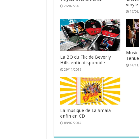
vinyle
26/02/2020
17/08
Music
La BO du Flic de Beverly
Tenue
Hills enfin disponible
14/11
29/11/2016
La musique de La Smala
enfin en CD
08/02/2014