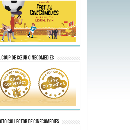
 Coup de Cœur CineComedies
oto collector de CineComedies