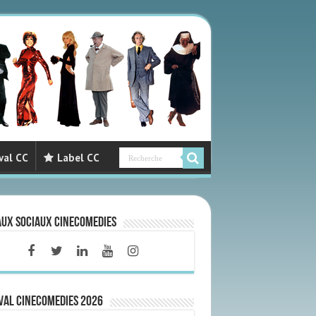
val CC
Label CC
aux sociaux CineComedies
VAL CINECOMEDIES 2026