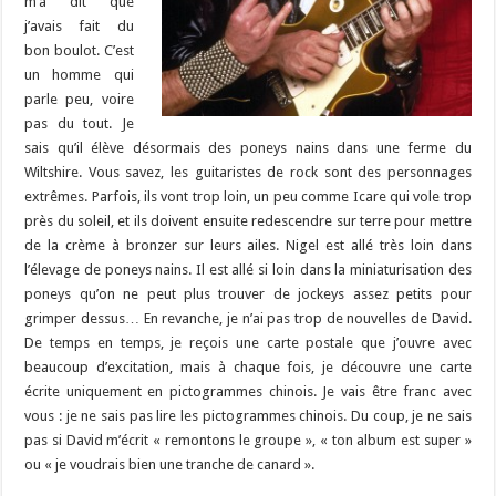
m’a dit que
j’avais fait du
bon boulot. C’est
un homme qui
parle peu, voire
pas du tout. Je
sais qu’il élève désormais des poneys nains dans une ferme du
Wiltshire. Vous savez, les guitaristes de rock sont des personnages
extrêmes. Parfois, ils vont trop loin, un peu comme Icare qui vole trop
près du soleil, et ils doivent ensuite redescendre sur terre pour mettre
de la crème à bronzer sur leurs ailes. Nigel est allé très loin dans
l’élevage de poneys nains. Il est allé si loin dans la miniaturisation des
poneys qu’on ne peut plus trouver de jockeys assez petits pour
grimper dessus… En revanche, je n’ai pas trop de nouvelles de David.
De temps en temps, je reçois une carte postale que j’ouvre avec
beaucoup d’excitation, mais à chaque fois, je découvre une carte
écrite uniquement en pictogrammes chinois. Je vais être franc avec
vous : je ne sais pas lire les pictogrammes chinois. Du coup, je ne sais
pas si David m’écrit « remontons le groupe », « ton album est super »
ou « je voudrais bien une tranche de canard ».