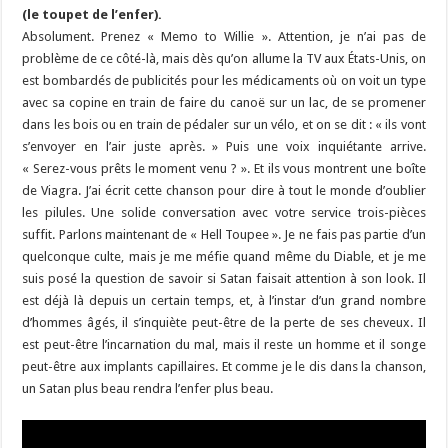
(le toupet de l’enfer).
Absolument. Prenez « Memo to Willie ». Attention, je n’ai pas de
problème de ce côté-là, mais dès qu’on allume la TV aux États-Unis, on
est bombardés de publicités pour les médicaments où on voit un type
avec sa copine en train de faire du canoë sur un lac, de se promener
dans les bois ou en train de pédaler sur un vélo, et on se dit : « ils vont
s’envoyer en l’air juste après. » Puis une voix inquiétante arrive.
« Serez-vous prêts le moment venu ? ». Et ils vous montrent une boîte
de Viagra. J’ai écrit cette chanson pour dire à tout le monde d’oublier
les pilules. Une solide conversation avec votre service trois-pièces
suffit. Parlons maintenant de « Hell Toupee ». Je ne fais pas partie d’un
quelconque culte, mais je me méfie quand même du Diable, et je me
suis posé la question de savoir si Satan faisait attention à son look. Il
est déjà là depuis un certain temps, et, à l’instar d’un grand nombre
d’hommes âgés, il s’inquiète peut-être de la perte de ses cheveux. Il
est peut-être l’incarnation du mal, mais il reste un homme et il songe
peut-être aux implants capillaires. Et comme je le dis dans la chanson,
un Satan plus beau rendra l’enfer plus beau.