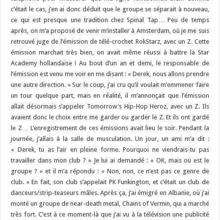
c’était le cas, j’en ai donc déduit que le groupe se séparait à nouveau,
ce qui est presque une tradition chez Spinal Tap… Peu de temps
après, on m’a proposé de venir m’installer à Amsterdam, où je me suis
retrouvé juge de l’émission de télé-crochet RokStarz, avec un Z. Cette
émission marchait très bien, on avait même réussi à battre la Star
Academy hollandaise ! Au bout d’un an et demi, le responsable de
l’émission est venu me voir en me disant : « Derek, nous allons prendre
une autre direction. » Sur le coup, j’ai cru qu’il voulait m’emmener faire
un tour quelque part, mais en réalité, il m’annonçait que l’émission
allait désormais s’appeler Tomorrow’s Hip-Hop Heroz, avec un Z. Ils
avaient donc le choix entre me garder ou garder le Z. Et ils ont gardé
le Z… L’enregistrement de ces émissions avait lieu le soir. Pendant la
journée, j’allais à la salle de musculation. Un jour, un ami m’a dit :
« Derek, tu as l’air en pleine forme. Pourquoi ne viendrais-tu pas
travailler dans mon club ? » Je lui ai demandé : « OK, mais où est le
groupe ? » et il m’a répondu : « Non, non, ce n’est pas ce genre de
club. » En fait, son club s’appelait PK Funkington, et c’était un club de
danceurs/strip-teaseurs mâles. Après ça, j’ai émigré en Albanie, où j’ai
monté un groupe de near-death metal, Chains of Vermin, qui a marché
très fort. C’est à ce moment-là que j’ai vu à la télévision une publicité