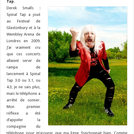
Tap.
Derek Smalls :
Spinal Tap a joué
au Festival de
Glastonbury et à la
Wembley Arena de
Londres en 2009.
J’ai vraiment cru
que ces concerts
allaient servir de
rampe de
lancement à Spinal
Tap 3.0 ou 3.1, ou
4.3, je ne sais plus,
mais le téléphone a
arrêté de sonner.
Mon premier
réflexe a été
d’appeler la
compagnie du
téléphone pour m’assurer que ma ligne fonctionnait bien. Comme