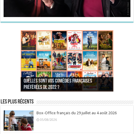
Quelles sont vos comédies françaises
Quel est votre personnage préféré du Père
Quelles sont vos comédies françaises
Quels sont vos 3 comédies de Jean-Marie Poiré
préférées de 2022 ?
Noël est une ordure ?
préférées de 2021 ?
Quel est votre « Gendarme » préféré ?
préférées ?
Quel est votre « Tati » préféré ?
Quel est votre « bronzé » préféré ?
Les plus récents
Box-Office français du 29 juillet au 4 août 2026
05/08/2026