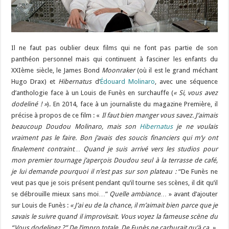
Il ne faut pas oublier deux films qui ne font pas partie de son
panthéon personnel mais qui continuent à fasciner les enfants du
XXIème siècle, le James Bond
Moonraker
(où il est le grand méchant
Hugo Drax) et
Hibernatus
d’
Édouard Molinaro
, avec une séquence
d’anthologie face à un Louis de Funès en surchauffe (
« Si, vous avez
dodeliné ! »
). En 2014, face à un journaliste du magazine Première, il
précise à propos de ce film : «
Il faut bien manger vous savez. J’aimais
beaucoup Doudou Molinaro, mais son
Hibernatus
je ne voulais
vraiment pas le faire. Bon j’avais des soucis financiers qui m’y ont
finalement contraint… Quand je suis arrivé vers les studios pour
mon premier tournage j’aperçois Doudou seul à la terrasse de café,
je lui demande pourquoi il n’est pas sur son plateau :
“De Funès ne
veut pas que je sois présent pendant qu’il tourne ses scènes, il dit qu’il
se débrouille mieux sans moi…”
Quelle ambiance…
» avant d’ajouter
sur Louis de Funès :
« J’ai eu de la chance, il m’aimait bien parce que je
savais le suivre quand il improvisait. Vous voyez la fameuse scène du
“Vous dodelinez ?” De l’impro totale. De Funès ne carburait qu’à ça. »