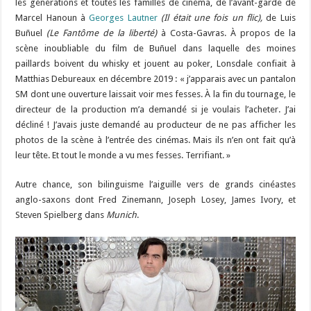
les générations et toutes les familles de cinéma, de l’avant-garde de
Marcel Hanoun à
Georges Lautner
(Il était une fois un flic),
de Luis
Buñuel
(Le Fantôme de la liberté)
à Costa-Gavras. À propos de la
scène inoubliable du film de Buñuel dans laquelle des moines
paillards boivent du whisky et jouent au poker, Lonsdale confiait à
Matthias Debureaux en décembre 2019 : « j’apparais avec un pantalon
SM dont une ouverture laissait voir mes fesses. À la fin du tournage, le
directeur de la production m’a demandé si je voulais l’acheter. J’ai
décliné ! J’avais juste demandé au producteur de ne pas afficher les
photos de la scène à l’entrée des cinémas. Mais ils n’en ont fait qu’à
leur tête. Et tout le monde a vu mes fesses. Terrifiant. »
Autre chance, son bilinguisme l’aiguille vers de grands cinéastes
anglo-saxons dont Fred Zinemann, Joseph Losey, James Ivory, et
Steven Spielberg dans
Munich
.