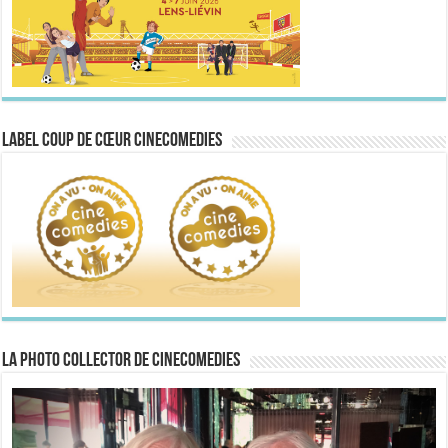
Label Coup de Cœur CineComedies
La Photo collector de CineComedies