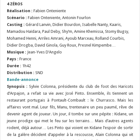
4 ZÉROS
Réalisation
:
Fabien Onteniente
Scénario
:
Fabien Onteniente, Antonin Fourlon
Casting :
Gérard Lanvin, Didier Bourdon, Isabelle Nanty, Kaaris,
Mamadou Haïdara, Paul Deby, Shy’m, Amine Khemissa, Stomy Bugsy,
Mohamed Henni, Arriles Amrani, Ayoub Marceau, Rolland Courbis,
Didier Drogba, David Ginola, Guy Roux, Presnel Kimpembe
…
Musique :
Jean-Yves D’Angelo
Pays :
France
Durée :
1h42
Distribution :
SND
Bande-annonce
Synopsis :
Sylvie Colonna, présidente du club de foot des Haricots
d’Arpajon, a refait sa vie avec José Pinto. Ensemble, ils tiennent un
restaurant portugais à Pontault-Combault : le Churrasco. Mais les
affaires vont mal. Leur fils, Manu, trentenaire un peu paumé, rêve de
devenir agent de joueur. Un jour, il tombe sur une pépite : Kidane, un
jeune prodige qui met le feu sur les terrains… Mais d’autres agents
rodent, déjà autour… Les Pinto qui voient en Kidane l’espoir de sortir
de la galère décident d’appeler à la rescousse, Alain Colonna qui vit