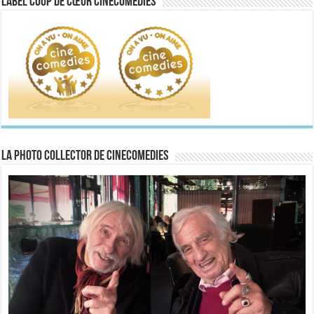
Label Coup de Cœur CineComedies
La Photo collector de CineComedies