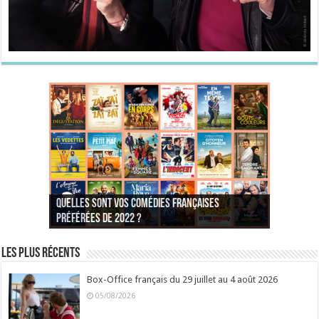
Quelles sont vos comédies françaises
Quel est votre personnage préféré du Père
Quelles sont vos comédies françaises
Quels sont vos 3 comédies de Jean-Marie Poiré
préférées de 2022 ?
Noël est une ordure ?
préférées de 2021 ?
Quel est votre « Gendarme » préféré ?
préférées ?
Quel est votre « Tati » préféré ?
Quel est votre « bronzé » préféré ?
Les plus récents
Box-Office français du 29 juillet au 4 août 2026
05/08/2026