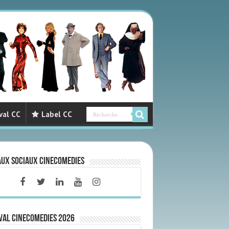
val CC
Label CC
aux sociaux CineComedies
VAL CINECOMEDIES 2026