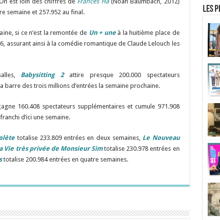
n est loin des chiffres de
Frances Ha
(Noah Baumbach, 2012)
Les p
re semaine et 257.952 au final.
ine, si ce n’est la remontée de
Un + une
à la huitième place de
16, assurant ainsi à la comédie romantique de Claude Lelouch les
alles,
Babysitting 2
attire presque 200.000 spectateurs
a barre des trois millions d’entrées la semaine prochaine.
agne 160.408 spectateurs supplémentaires et cumule 971.908
franchi d’ici une semaine.
plète
totalise 233.809 entrées en deux semaines,
Le Nouveau
a Vie très privée de Monsieur Sim
totalise 230.978 entrées en
s
totalise 200.984 entrées en quatre semaines.