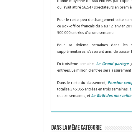
bonne moyenne de 664 entrées par copie. O
qui avait attiré 56.547 spectateurs en premiè
Pour le reste, peu de changement cette sema
ce Box-office français du 6 au 12 janvier 20
900.000 entrées d’ici une semaine.
Pour sa sixième semaines dans les s
supplémentaires, s’assurant ainsi de passer l
En troisième semaine,
Le Grand partage
g
entrées. Le million d’entrée sera assurément 
Dans le reste du classement,
Pension com
totalise 345.965 entrées en trois semaines,
L
quatre semaines, et
Le Goût des merveille
Dans la même catégorie