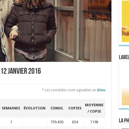
Label
 12 janvier 2016
* Les comédies sont signalées en
bleu
MOYENNE
SEMAINES
ÉVOLUTION
CUMUL
COPIES
/ COPIE
La Ph
1
759.450
634
1198