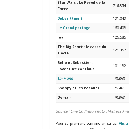
Star Wars : Le Réveil de la
716.354
Force
Babysitting 2
191.049
Le Grand partage
160.408
Joy
126.585
The Big Short : le casse du
121.357
siècle
Belle et Sébastien :
101.182
l’aventure continue
Un + une
78.868
Snoopy et les Peanuts
75.461
Demain
70.963
Source : Ciné Chiffres / Photo : Mistress A
Pour sa première semaine en salles,
Mistr