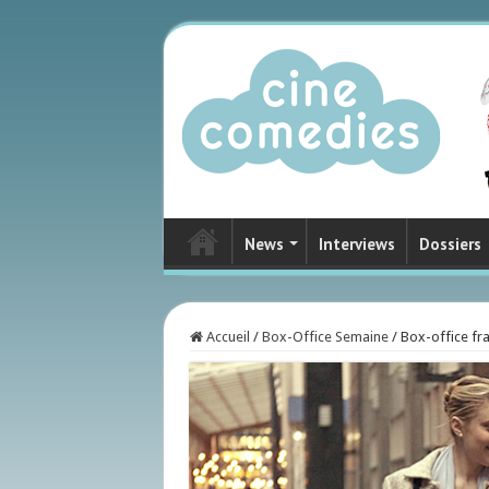
News
Interviews
Dossiers
Accueil
/
Box-Office Semaine
/
Box-office fra