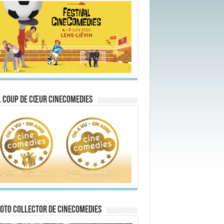
 Coup de Cœur CineComedies
oto collector de CineComedies