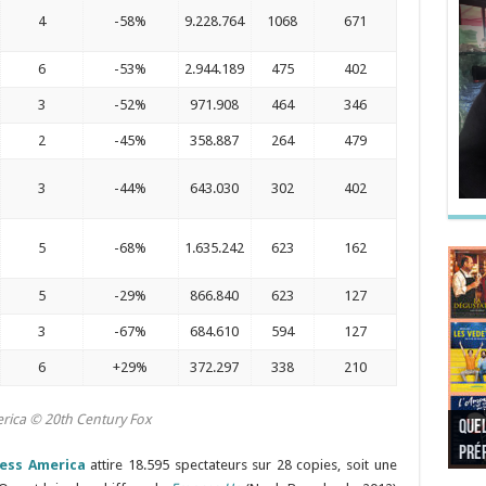
4
-58%
9.228.764
1068
671
6
-53%
2.944.189
475
402
3
-52%
971.908
464
346
2
-45%
358.887
264
479
3
-44%
643.030
302
402
5
-68%
1.635.242
623
162
5
-29%
866.840
623
127
3
-67%
684.610
594
127
6
+29%
372.297
338
210
merica © 20th Century Fox
Quel
Quel
Quel
Quel
préf
Noël
préf
Quel
pré
Quel
Quel
ess America
attire 18.595 spectateurs sur 28 copies, soit une