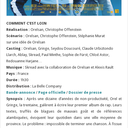
COMMENT C’EST LOIN
Réalisation :
Orelsan, Christophe Offenstein
Scénario :
Orelsan, Christophe Offenstein, Stéphanie Murat
sur une idée de Orelsan
Casting :
Orelsan, Gringe, Seydou Doucouré, Claude Urbiztondo
Llarch, Ablay, Skread, Paul Minthe, Sophie de Fürst, Chloé Astor,
Redouanne Harjane…
Musique :
Skread avec la collaboration de Orelsan et Alexis Rault
Pays :
France
Durée :
1h30
Distribution :
La Belle Company
Bande-annonce
/
Page officielle
/
Dossier de presse
Synopsis :
Après une dizaine d’années de non-productivité, Orel et
Gringe, la trentaine, galèrent à écrire leur premier album de rap. Leurs
textes, truffés de blagues de mauvais goût et de références
alambiquées, évoquent leur quotidien dans une ville moyenne de
province. Le problème : impossible de terminer une chanson. À l’issue