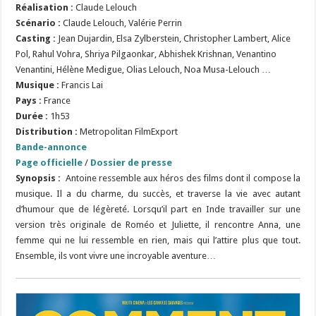
Réalisation :
Claude Lelouch
Scénario :
Claude Lelouch, Valérie Perrin
Casting :
Jean Dujardin, Elsa Zylberstein, Christopher Lambert, Alice
Pol, Rahul Vohra, Shriya Pilgaonkar, Abhishek Krishnan, Venantino
Venantini, Hélène Medigue, Olias Lelouch, Noa Musa-Lelouch …
Musique :
Francis Lai
Pays :
France
Durée :
1h53
Distribution :
Metropolitan FilmExport
Bande-annonce
Page officielle
/
Dossier de presse
Synopsis :
Antoine ressemble aux héros des films dont il compose la
musique. Il a du charme, du succès, et traverse la vie avec autant
d’humour que de légèreté. Lorsqu’il part en Inde travailler sur une
version très originale de Roméo et Juliette, il rencontre Anna, une
femme qui ne lui ressemble en rien, mais qui l’attire plus que tout.
Ensemble, ils vont vivre une incroyable aventure…