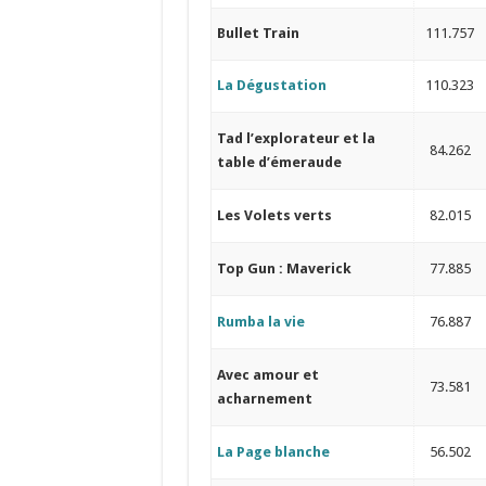
Bullet Train
111.757
La Dégustation
110.323
Tad l’explorateur et la
84.262
table d’émeraude
Les Volets verts
82.015
Top Gun : Maverick
77.885
Rumba la vie
76.887
Avec amour et
73.581
acharnement
La Page blanche
56.502