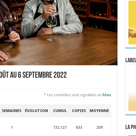
Label
août au 6 septembre 2022
* Les comédies sont signalées en
bleu
SEMAINES
ÉVOLUTION
CUMUL
COPIES
MOYENNE
La Ph
1
132.121
633
209