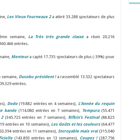
ine,
Les Vieux Fourneaux 2
a attiré 33.288 spectateurs de plus
rième semaine,
La Très très grande classe
a réuni 20.216
360.466 entrées.
maine,
Menteur
a capté 17.735 spectateurs de plus (-39%) pour
e semaine,
Ducobu président !
a rassemblé 13.532 spectateurs
09.329 entrées.
es),
Dodo
(19.882 entrées en 4 semaines),
L’Année du requin
te bande
(114.080 entrées en 7 semaines),
Tempura
(55.471
 2
(345.725 entrées en 7 semaines),
Rifkin’s Festival
(88.825
19 entrées en 10 semaines),
Les Goûts et les couleurs
(64.477
63.394 entrées en 11 semaines),
Incroyable mais vrai
(315.040
icielle
(143.893 entrées en 13 semaines),
Coupez !
(287.756