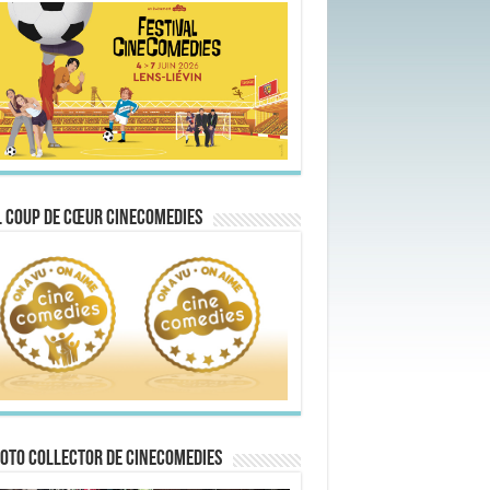
 Coup de Cœur CineComedies
oto collector de CineComedies