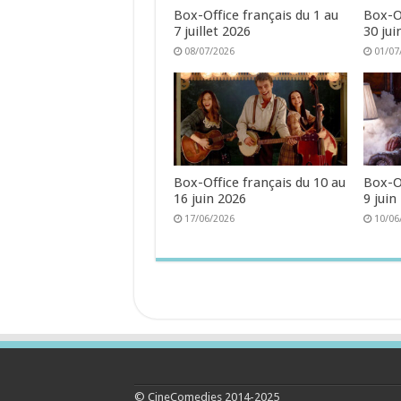
Box-Office français du 1 au
Box-Of
7 juillet 2026
30 jui
08/07/2026
01/07
Box-Office français du 10 au
Box-Of
16 juin 2026
9 juin
17/06/2026
10/06
© CineComedies 2014-2025