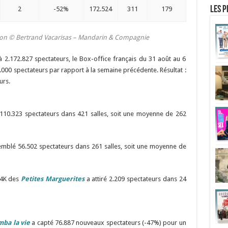
Les p
2
-52%
172.524
311
179
ion © Bertrand Vacarisas – Mandarin & Compagnie
2.172.827 spectateurs, le Box-office français du 31 août au 6
00 spectateurs par rapport à la semaine précédente. Résultat :
urs.
110.323 spectateurs dans 421 salles, soit une moyenne de 262
mblé 56.502 spectateurs dans 261 salles, soit une moyenne de
 4K des
Petites Marguerites
a attiré 2.209 spectateurs dans 24
ba la vie
a capté 76.887 nouveaux spectateurs (-47%) pour un