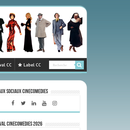
val CC
Label CC
aux sociaux CineComedies
VAL CINECOMEDIES 2026