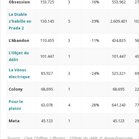
Obsession
153.725
3
-16%
553.962
2
Le Diable
s’habille en
130.145
5
-39%
2.609.401
10
Prada 2
L’Abandon
110.455
3
-11%
434.835
5
L’Objet du
101.447
1
101.447
4
délit
La Vénus
85.927
3
-24%
525.321
6
électrique
Colony
68.695
1
68.695
2
Pour le
63.078
4
-28%
641.243
7
plaisir
Mata
45.123
1
45.123
2
Source : Ciné Chiffres /
Photos
:
L’Objet du délit
© Anne-Françoise