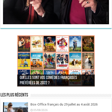
Quelles sont vos comédies françaises
Quel est votre personnage préféré du Père
Quelles sont vos comédies françaises
Quels sont vos 3 comédies de Jean-Marie Poiré
préférées de 2022 ?
Noël est une ordure ?
préférées de 2021 ?
Quel est votre « Gendarme » préféré ?
préférées ?
Quel est votre « Tati » préféré ?
Quel est votre « bronzé » préféré ?
Les plus récents
Box-Office français du 29 juillet au 4 août 2026
05/08/2026