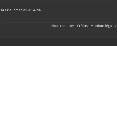
© CineComedies 2014-2025
Nous contacter
-
Crédits
-
Mentions légales