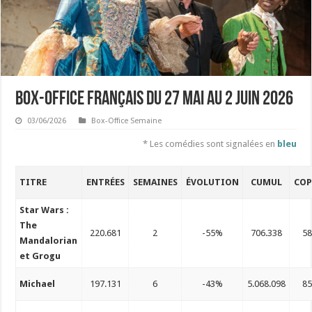
Box-Office français du 27 mai au 2 juin 2026
03/06/2026
Box-Office Semaine
* Les comédies sont signalées en
bleu
TITRE
ENTRÉES
SEMAINES
ÉVOLUTION
CUMUL
COP
Star Wars :
The
220.681
2
-55%
706.338
5
Mandalorian
et Grogu
Michael
197.131
6
-43%
5.068.098
8